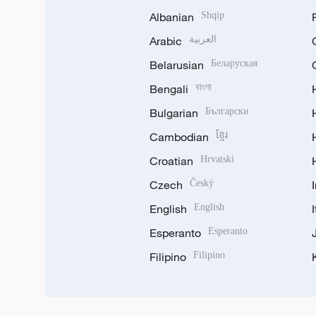
Albanian
Shqip
Arabic
العربية
Belarusian
Беларуская
Bengali
বাংলা
Bulgarian
Български
Cambodian
ខ្មែរ
Croatian
Hrvatski
Czech
Český
English
English
Esperanto
Esperanto
Filipino
Filipino