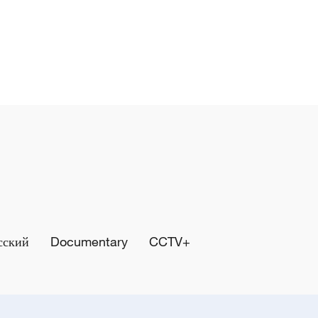
сский
Documentary
CCTV+