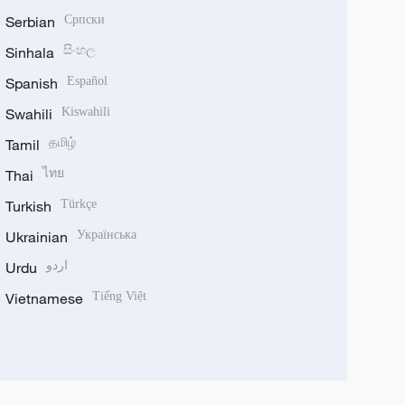
Serbian
Српски
Sinhala
සිංහල
Spanish
Español
Swahili
Kiswahili
Tamil
தமிழ்
Thai
ไทย
Turkish
Türkçe
Ukrainian
Українська
Urdu
اردو
Vietnamese
Tiếng Việt