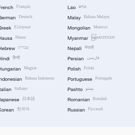
French
Français
Lao
ລາວ
German
Deutsch
Malay
Bahasa Melayu
Greek
Ελληνικά
Mongolian
Монгол
Hausa
Hausa
Myanmar
မြန်မာဘာသာ
Hebrew
עברית
Nepali
नेपाली
Hindi
हिन्दी
Persian
فارسی
Hungarian
Magyar
Polish
Polski
Indonesian
Bahasa Indonesia
Portuguese
Português
Italian
Italiano
Pashto
پښتو
Japanese
日本語
Romanian
Română
Korean
한국어
Russian
Русский