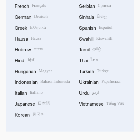
Français
Српски
French
Serbian
Deutsch
සිංහල
German
Sinhala
Ελληνικά
Español
Greek
Spanish
Hausa
Kiswahili
Hausa
Swahili
עברית
தமிழ்
Hebrew
Tamil
हिन्दी
ไทย
Hindi
Thai
Magyar
Türkçe
Hungarian
Turkish
Bahasa Indonesia
Українська
Indonesian
Ukrainian
Italiano
اردو
Italian
Urdu
日本語
Tiếng Việt
Japanese
Vietnamese
한국어
Korean