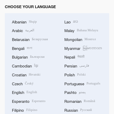
CHOOSE YOUR LANGUAGE
Shqip
ລາວ
Albanian
Lao
العربية
Bahasa Melayu
Arabic
Malay
Беларуская
Монгол
Belarusian
Mongolian
বাংলা
မြန်မာဘာသာ
Bengali
Myanmar
Български
नेपाली
Bulgarian
Nepali
ខ្មែរ
فارسی
Cambodian
Persian
Hrvatski
Polski
Croatian
Polish
Český
Português
Czech
Portuguese
English
پښتو
English
Pashto
Esperanto
Română
Esperanto
Romanian
Filipino
Русский
Filipino
Russian