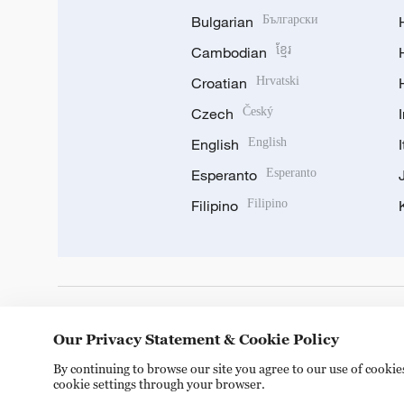
Bulgarian
Български
Cambodian
ខ្មែរ
Croatian
Hrvatski
Czech
Český
English
English
Esperanto
Esperanto
Filipino
Filipino
DOWNLOAD OUR APP
Our Privacy Statement & Cookie Policy
By continuing to browse our site you agree to our use of cooki
cookie settings through your browser.