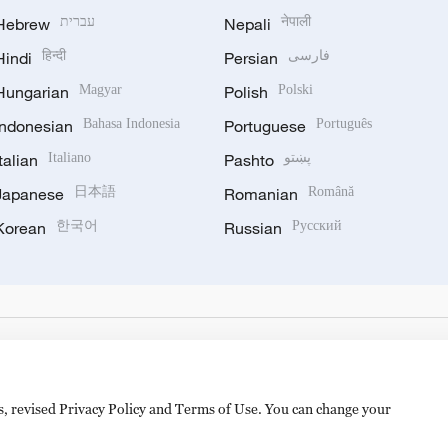
Hebrew
עברית
Nepali
नेपाली
Hindi
हिन्दी
Persian
فارسی
Hungarian
Magyar
Polish
Polski
Indonesian
Bahasa Indonesia
Portuguese
Português
Italian
Italiano
Pashto
پښتو
Japanese
日本語
Romanian
Română
Korean
한국어
Russian
Русский
es, revised Privacy Policy and Terms of Use. You can change your