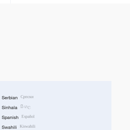
Serbian
Српски
Sinhala
සිංහල
Spanish
Español
Swahili
Kiswahili