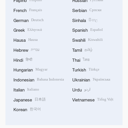
Filipino
Russian
Français
Српски
French
Serbian
Deutsch
සිංහල
German
Sinhala
Ελληνικά
Español
Greek
Spanish
Hausa
Kiswahili
Hausa
Swahili
עברית
தமிழ்
Hebrew
Tamil
हिन्दी
ไทย
Hindi
Thai
Magyar
Türkçe
Hungarian
Turkish
Bahasa Indonesia
Українська
Indonesian
Ukrainian
Italiano
اردو
Italian
Urdu
日本語
Tiếng Việt
Japanese
Vietnamese
한국어
Korean