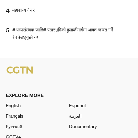
4
महाकाव्य गेसर
5
#अल्पसंख्यक जाति# पठारभूमिको हुलाकीमार्गमा आवत-जावत गर्ने
रेनचेङछ्युछो -२
EXPLORE MORE
English
Español
Français
العربية
Русский
Documentary
CCTV+