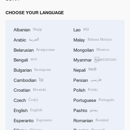
CHOOSE YOUR LANGUAGE
Shqip
ລາວ
Albanian
Lao
العربية
Bahasa Melayu
Arabic
Malay
Беларуская
Монгол
Belarusian
Mongolian
বাংলা
မြန်မာဘာသာ
Bengali
Myanmar
Български
नेपाली
Bulgarian
Nepali
ខ្មែរ
فارسی
Cambodian
Persian
Hrvatski
Polski
Croatian
Polish
Český
Português
Czech
Portuguese
English
پښتو
English
Pashto
Esperanto
Română
Esperanto
Romanian
Filipino
Русский