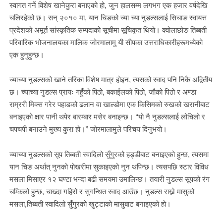
स्वागत गर्ने विशेष खानेकुरा बनाएको हो, जुन हालसम्म लगभग एक हजार वर्षदेखि
चलिरहेको छ। सन् २०१० मा, यान चिङको च्या च्या नुडल्सलाई सिचाङ स्वायत्त
प्रदेशको अमूर्त सांस्कृतिक सम्पदाको सूचीमा सूचिकृत थियो। क्वोलाछोङ तिब्बती
परिवारिक भोजनालयका मालिक जोरमालामु यी सीपका उत्तराधिकारीहरूमध्येको
एक हुनुहुन्छ।
च्याच्या नुडल्सको खाने तरिका विशेष मात्र होइन, त्यसको स्वाद पनि निकै अद्वितीय
छ। च्याच्या नुडल्स प्रायः गहुँको पिठो, बकाईलको पिठो, जौको पिठो र अण्डा
राम्ररी मिक्स गरेर पहाडको ढलान वा खाल्डोमा एक किसिमको रुखको खरानीबाट
बनाइएको क्षार पानी थपेर बारम्बार मसेर बनाइन्छ। “यो नै नुडल्सलाई लोचिलो र
चपचपी बनाउने मुख्य कुरा हो।” जोरमालामुले परिचय दिनुभयो।
च्याच्या नुडल्सको सूप तिब्बती स्वादिलो सुँगुरको हड्डीबाट बनाइएको हुन्छ, त्यसमा
यान चिङ अर्थात् नुनको पोखरीमा सुकाइएको नुन थपिन्छ। त्यसपछि स्टार विविध
मसला मिसाएर १२ घण्टा भन्दा बढी समयमा उमालिन्छ। तयारी नुडल्स सूपको रंग
चम्किलो हुन्छ, चाख्दा गहिरो र सुगन्धित स्वाद आउँछ। नुडल्स राख्ने मासुको
मसला,तिब्बती स्वादिलो सुँगुरको खुट्टाको मासुबाट बनाइएको हो।