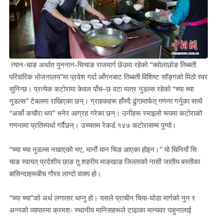
त्यान-चाङ अर्थात युननान-सिचाङ राजमार्ग छेउमा रहेको “क्वोलाछोङ तिब्बती
परिवारिक भोजनालय”मा प्रवेश गर्दा आँगनबाट तिब्बती विशिष्ट सॉङ्गको मिठो स्वर
सुनिन्छ। प्रत्येक कटोरामा केवल पाँच–छ वटा मात्र नुडल्स रहेको “च्या च्या
नुडल्स” टेबलमा राखिएका छन्। ग्राहकहरू हाँस्दै ढुंगामार्फत् गणना गर्नुका साथै
“अर्को कचौरा थप” भनेर आग्रह गरेका छन्। उनीहरू रमाइलो रूपमा कटोराको
गणनामा प्रतिस्पर्धा गर्दैछन्। उच्चतम रेकर्ड १४७ कटोरासम्म पुग्यो।
“च्या च्या नुडल्स नखाएको भए, मानौं यान चिङ आएका होइन।” यो चिनियाँ सि
चाङ स्वायत् प्रदेशीय छाङ तु शहरीय माङखाङ जिल्लाको नासी जातीय बस्तीका
बासिन्दाहरूबीच गौरव लाग्दो वाक्य हो।
“च्या च्या”को अर्थ लगातार थप्नु हो। यसले प्राचीन चिया-घोडा मार्गको नुन र
अन्नको व्यापारमा क्रमशः स्थानीय मानिसहरूले टाढाका मान्यवर पाहुनालाई