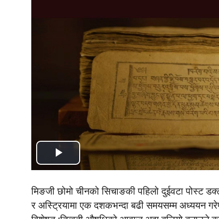
Play
Video
मिङजी
छोमो
चीनको
सिचाङकी
पहिलो
दुईवटा
पोस्ट
डक्
र
अस्ट्रियामा
एक
दशकभन्दा
बढी
समयसम्म
अध्ययन
गर