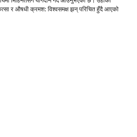
र्यमा
मिहिनेतसँग
योगदान
गर्दै
आउनुभएको
छ।
उहाँको
कित्सा र औषधी क्रमश: विश्वसमक्ष झन् परिचित हुँदै आएको