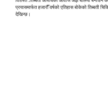
विशेषत
:
तिब्बती
औषधिको
आवाज
अझ
बलियो
बनाउने
का
प्रयासमार्फत हजारौँ वर्षको एतिहास बोकेको तिब्बती चि
देखिन्छ।