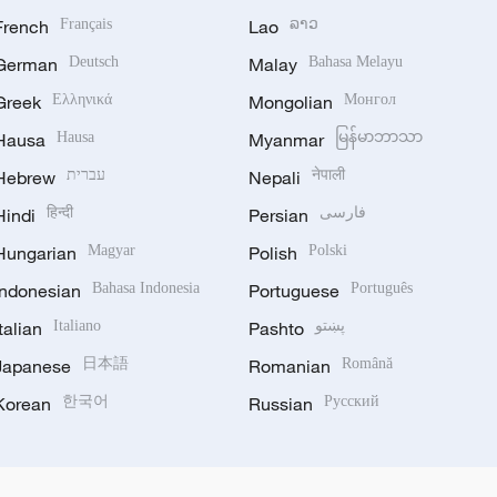
French
Français
Lao
ລາວ
German
Deutsch
Malay
Bahasa Melayu
Greek
Ελληνικά
Mongolian
Монгол
Hausa
Hausa
Myanmar
မြန်မာဘာသာ
Hebrew
עברית
Nepali
नेपाली
Hindi
हिन्दी
Persian
فارسی
Hungarian
Magyar
Polish
Polski
Indonesian
Bahasa Indonesia
Portuguese
Português
Italian
Italiano
Pashto
پښتو
Japanese
日本語
Romanian
Română
Korean
한국어
Russian
Русский