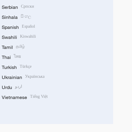
Serbian
Српски
Sinhala
සිංහල
Spanish
Español
Swahili
Kiswahili
Tamil
தமிழ்
Thai
ไทย
Turkish
Türkçe
Ukrainian
Українська
Urdu
اردو
Vietnamese
Tiếng Việt