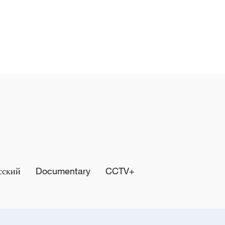
сский
Documentary
CCTV+