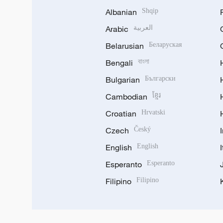
Albanian
Shqip
Arabic
العربية
Belarusian
Беларуская
Bengali
বাংলা
Bulgarian
Български
Cambodian
ខ្មែរ
Croatian
Hrvatski
Czech
Český
English
English
Esperanto
Esperanto
Filipino
Filipino