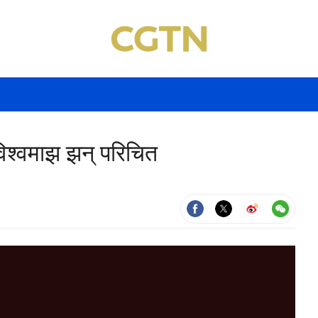
विश्वमाझ झन् परिचित