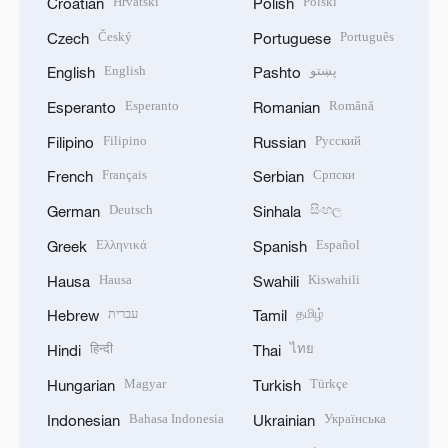
Hrvatski
Polski
Croatian
Polish
Český
Português
Czech
Portuguese
English
پښتو
English
Pashto
Esperanto
Română
Esperanto
Romanian
Filipino
Русский
Filipino
Russian
Français
Српски
French
Serbian
Deutsch
සිංහල
German
Sinhala
Ελληνικά
Español
Greek
Spanish
Hausa
Kiswahili
Hausa
Swahili
עברית
தமிழ்
Hebrew
Tamil
हिन्दी
ไทย
Hindi
Thai
Magyar
Türkçe
Hungarian
Turkish
Bahasa Indonesia
Українська
Indonesian
Ukrainian