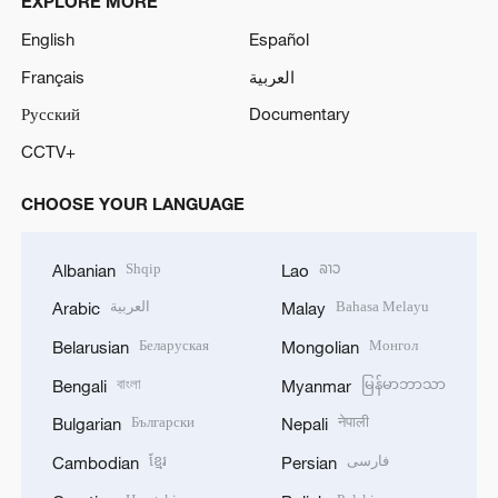
EXPLORE MORE
English
Español
Français
العربية
Русский
Documentary
CCTV+
CHOOSE YOUR LANGUAGE
Shqip
ລາວ
Albanian
Lao
العربية
Bahasa Melayu
Arabic
Malay
Беларуская
Монгол
Belarusian
Mongolian
বাংলা
မြန်မာဘာသာ
Bengali
Myanmar
Български
नेपाली
Bulgarian
Nepali
ខ្មែរ
فارسی
Cambodian
Persian