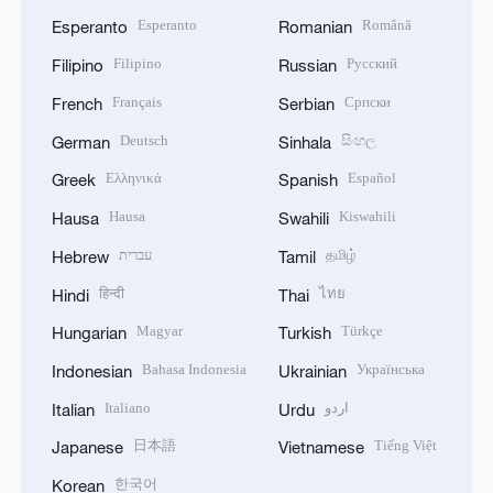
Esperanto
Română
Esperanto
Romanian
Filipino
Русский
Filipino
Russian
Français
Српски
French
Serbian
Deutsch
සිංහල
German
Sinhala
Ελληνικά
Español
Greek
Spanish
Hausa
Kiswahili
Hausa
Swahili
עברית
தமிழ்
Hebrew
Tamil
हिन्दी
ไทย
Hindi
Thai
Magyar
Türkçe
Hungarian
Turkish
Bahasa Indonesia
Українська
Indonesian
Ukrainian
Italiano
اردو
Italian
Urdu
日本語
Tiếng Việt
Japanese
Vietnamese
한국어
Korean