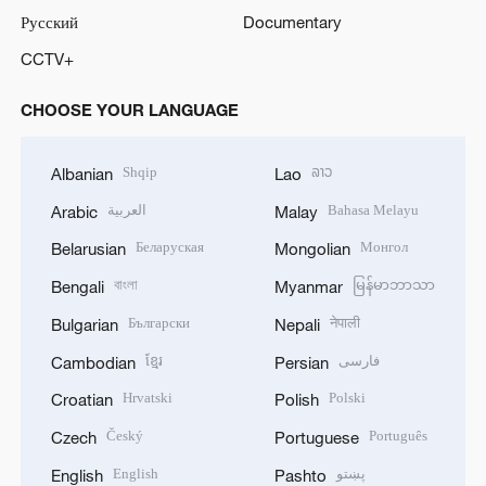
Русский
Documentary
CCTV+
CHOOSE YOUR LANGUAGE
Shqip
ລາວ
Albanian
Lao
العربية
Bahasa Melayu
Arabic
Malay
Беларуская
Монгол
Belarusian
Mongolian
বাংলা
မြန်မာဘာသာ
Bengali
Myanmar
Български
नेपाली
Bulgarian
Nepali
ខ្មែរ
فارسی
Cambodian
Persian
Hrvatski
Polski
Croatian
Polish
Český
Português
Czech
Portuguese
English
پښتو
English
Pashto