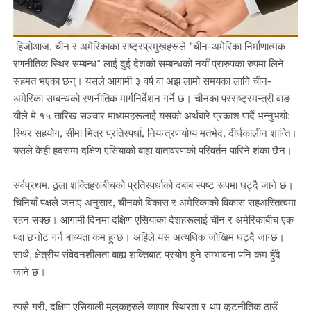
हिजोआज, चीन र अमेरिकाका राष्ट्रप्रमुखहरूले "चीन-अमेरिका निर्माणात्मक
रणनीतिक स्थिर सम्बन्ध" लाई दुई देशको सम्बन्धको नयाँ प्रारुपका रुपमा लिने
सहमत भएका छन्। यसले आगामी ३ वर्ष वा अझ लामो समयका लागि चीन-
अमेरिका सम्बन्धको रणनीतिक मार्गनिर्देशन गर्ने छ। चीनका परराष्ट्रमन्त्री वाङ
यीले मे १५ तारिख सञ्चार माध्यमहरूलाई यसको अर्थबारे प्रकाश पार्दै भन्नुभयो:
स्थिर सहयोग, सीमा भित्र प्रतिस्पर्धा, नियन्त्रणयोग्य मतभेद, दीर्घकालीन शान्ति।
यसले केही हदसम्म दक्षिण एसियाको बाह्य वातावरणको परिवर्तन पारिने शंका छैन।
सर्वप्रथम, ठूला शक्तिहरूबीचको प्रतिस्पर्धाको दबाब स्पष्ट रूपमा घट्दै जाने छ।
चिनियाँ पक्षले जनाए अनुसार, चीनको विकास र अमेरिकाको विकास सहअस्तित्वमा
रहन सक्छ। आगामी दिनमा दक्षिण एसियाका देशहरूलाई चीन र अमेरिकाबीच एक
पक्ष छनोट गर्न बाध्यता कम हुन्छ। अहिले यस अत्यधिक जोखिम घट्दै जान्छ।
साथै, क्षेत्रीय संवेदनशीलता बाह्य शक्तिबाट प्रयोग हुने सम्भावना पनि कम हुँदै
जाने छ।
त्यसै गरी, दक्षिण एसियाली मुलुकहरुले व्यापार स्थिरता र थप कूटनीतिक ठाउँ