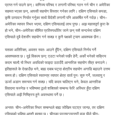
प्राप्त गर्न पाउने छन्। वाणिज्य परिषद र लगानी परिषद गठन गर्न चीन र अमेरिका
सहमत भएका छन्, आपसी सहयोग विस्तार गर्नका लागि। दक्षिण एसियाले कपडा,
कृषि उत्पादन निर्यात गर्नुका साथै विदेशी लगानी पनि आकर्षित गर्ने गर्दछ। चीन–
अमेरिका व्यापार स्थिर भएमा, दक्षिण एसियालाई लाभ पुग्छ। अझ महत्वपूर्ण कुरा के
हो भने, चीन–अमेरिका सीमित प्रतिस्पर्धातिर जाने छन् यसै सन्दर्भमा दक्षिण
एसियाले दुबै देशसँग सहयोग गर्न सक्छ र कुनै पक्षको ट्याग आवश्यक छैन।
यसका अतिरिक्त, अवसर स्वतः आउने हुँदैन, दक्षिण एसियाले निर्णय गर्ने
आवश्यकता छ। दुई विकल्प छन्: एउटा भनेको पर्खेर हेर्ने; अर्को भनेको सक्रिय
कदम चाल्दै यो स्थिर अवधिको फाइदा उठाउँदै आन्तरिक सहयोग तीव्र बनाउने।
इतिहासले के देखाउँछ भने, बाह्य दबाब घट्दा क्षेत्रीय सहयोग अगाडि बढाउने उत्तम
समय हो। दक्षिण एसियाले स्वतन्त्र व्यापार क्षेत्र वार्ता पुनः सुरु गर्ने, जलवायु र
ऊर्जा अडान समन्वय गर्न सक्छ। यदि कदम चालिएन भने, केवल आन्तरिक
विवादमा फस्नेछ र भविष्यमा ठूलो शक्तिको सम्बन्ध फेरि अस्थिर हुँदा दक्षिण
एसियाले अझै निष्क्रिय हुने अवस्थामा पर्ने छ।
अन्ततः चीन–अमेरिका स्थिर सम्बन्धले बाह्य जोखिम घटाएर जान्छ, तर दक्षिण
एसियाको भविष्य आफ्नै हातमा छ। चीनका परराष्ट्रमन्त्री वाङ यीले चीन-