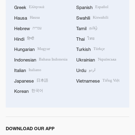
Ελληνικά
Español
Greek
Spanish
Hausa
Kiswahili
Hausa
Swahili
עברית
தமிழ்
Hebrew
Tamil
हिन्दी
ไทย
Hindi
Thai
Magyar
Türkçe
Hungarian
Turkish
Bahasa Indonesia
Українська
Indonesian
Ukrainian
Italiano
اردو
Italian
Urdu
日本語
Tiếng Việt
Japanese
Vietnamese
한국어
Korean
DOWNLOAD OUR APP