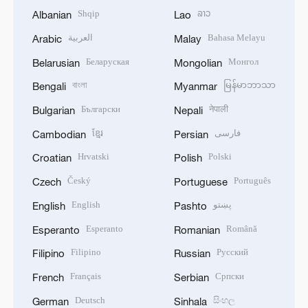
Shqip
ລາວ
Albanian
Lao
العربية
Bahasa Melayu
Arabic
Malay
Беларуская
Монгол
Belarusian
Mongolian
বাংলা
မြန်မာဘာသာ
Bengali
Myanmar
Български
नेपाली
Bulgarian
Nepali
ខ្មែរ
فارسی
Cambodian
Persian
Hrvatski
Polski
Croatian
Polish
Český
Português
Czech
Portuguese
English
پښتو
English
Pashto
Esperanto
Română
Esperanto
Romanian
Filipino
Русский
Filipino
Russian
Français
Српски
French
Serbian
Deutsch
සිංහල
German
Sinhala