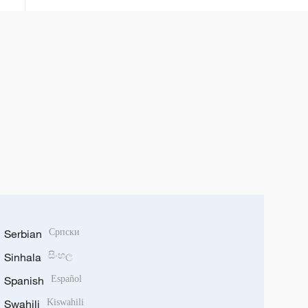
Serbian
Српски
Sinhala
සිංහල
Spanish
Español
Swahili
Kiswahili