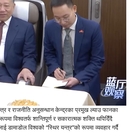
न्त्र र राजनीति अनुसन्धान केन्द्रका प्रमुख ल्याउ फानका
मा विश्वतर्फ शान्तिपूर्ण र सकारात्मक शक्ति थपिदिँदै
 डामाडोल विश्वको “स्थिर यन्त्र”को रूपमा व्यवहार गर्दै