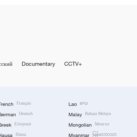
сский
Documentary
CCTV+
French
Français
Lao
ລາວ
German
Deutsch
Malay
Bahasa Melayu
Greek
Ελληνικά
Mongolian
Монгол
Hausa
Hausa
Myanmar
မြန်မာဘာသာ