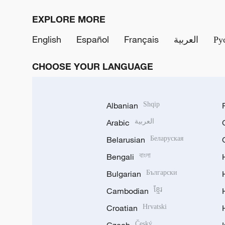
EXPLORE MORE
English
Español
Français
العربية
Ру
CHOOSE YOUR LANGUAGE
Albanian
Shqip
Arabic
العربية
Belarusian
Беларуская
Bengali
বাংলা
Bulgarian
Български
Cambodian
ខ្មែរ
Croatian
Hrvatski
Český