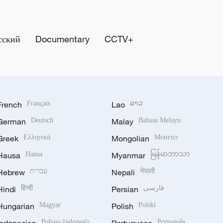
сский
Documentary
CCTV+
French
Français
Lao
ລາວ
German
Deutsch
Malay
Bahasa Melayu
Greek
Ελληνικά
Mongolian
Монгол
Hausa
Hausa
Myanmar
မြန်မာဘာသာ
Hebrew
עברית
Nepali
नेपाली
Hindi
हिन्दी
Persian
فارسی
Hungarian
Magyar
Polish
Polski
Bahasa Indonesia
Português