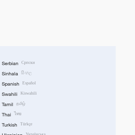
Serbian
Српски
Sinhala
සිංහල
Spanish
Español
Swahili
Kiswahili
Tamil
தமிழ்
Thai
ไทย
Turkish
Türkçe
Українська