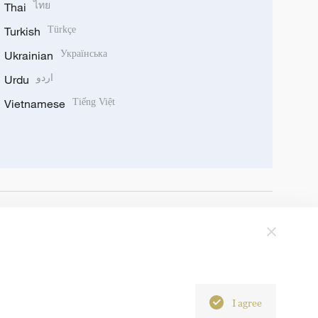
Thai
ไทย
Turkish
Türkçe
Ukrainian
Українська
Urdu
اردو
Vietnamese
Tiếng Việt
I agree
6