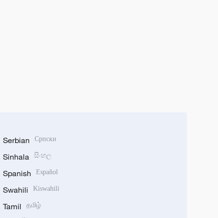
Serbian
Српски
Sinhala
සිංහල
Spanish
Español
Swahili
Kiswahili
Tamil
தமிழ்