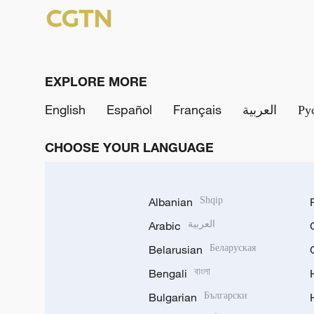
EXPLORE MORE
English
Español
Français
العربية
Ру
CHOOSE YOUR LANGUAGE
Albanian
Shqip
Arabic
العربية
Belarusian
Беларуская
Bengali
বাংলা
Bulgarian
Български