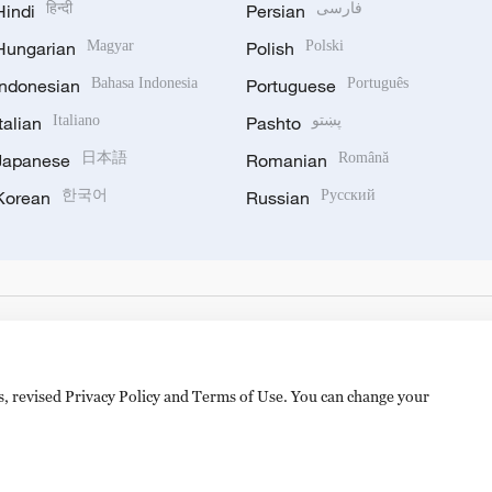
Hindi
हिन्दी
Persian
فارسی
Hungarian
Magyar
Polish
Polski
Indonesian
Bahasa Indonesia
Portuguese
Português
Italian
Italiano
Pashto
پښتو
Japanese
日本語
Romanian
Română
Korean
한국어
Russian
Русский
es, revised Privacy Policy and Terms of Use. You can change your
备 11010502050052号
Disinformation report hotline: 010-8506146