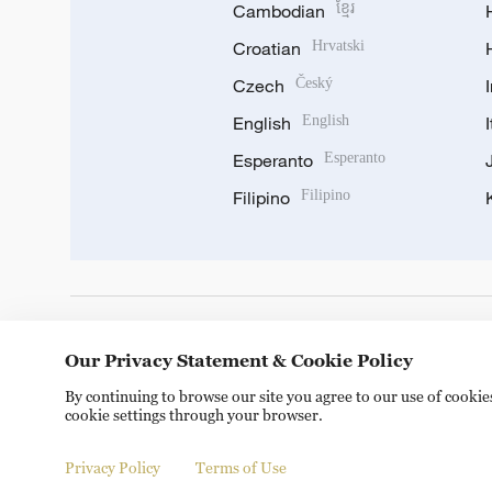
Cambodian
ខ្មែរ
Croatian
Hrvatski
Czech
Český
English
English
Esperanto
Esperanto
Filipino
Filipino
DOWNLOAD OUR APP
Our Privacy Statement & Cookie Policy
By continuing to browse our site you agree to our use of cooki
cookie settings through your browser.
Privacy Policy
Terms of Use
Copyright © 2024 CGTN.
京ICP备20000184号
京公网安