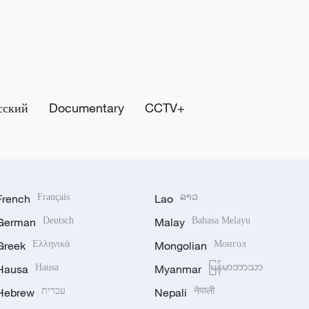
сский
Documentary
CCTV+
French
Français
Lao
ລາວ
German
Deutsch
Malay
Bahasa Melayu
Greek
Ελληνικά
Mongolian
Монгол
Hausa
Hausa
Myanmar
မြန်မာဘာသာ
Hebrew
עברית
Nepali
नेपाली