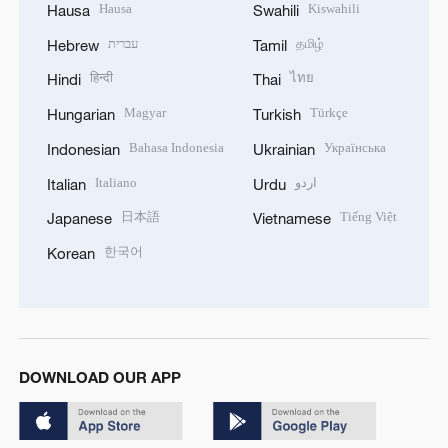
Hausa
Kiswahili
Hausa
Swahili
עברית
தமிழ்
Hebrew
Tamil
हिन्दी
ไทย
Hindi
Thai
Magyar
Türkçe
Hungarian
Turkish
Bahasa Indonesia
Українська
Indonesian
Ukrainian
Italiano
اردو
Italian
Urdu
日本語
Tiếng Việt
Japanese
Vietnamese
한국어
Korean
DOWNLOAD OUR APP