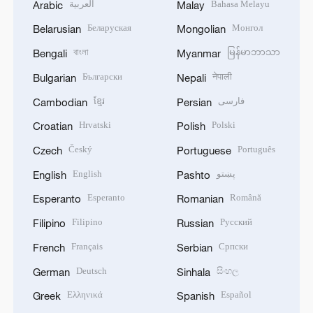
العربية
Bahasa Melayu
Arabic
Malay
Беларуская
Монгол
Belarusian
Mongolian
বাংলা
မြန်မာဘာသာ
Bengali
Myanmar
Български
नेपाली
Bulgarian
Nepali
ខ្មែរ
فارسی
Cambodian
Persian
Hrvatski
Polski
Croatian
Polish
Český
Português
Czech
Portuguese
English
پښتو
English
Pashto
Esperanto
Română
Esperanto
Romanian
Filipino
Русский
Filipino
Russian
Français
Српски
French
Serbian
Deutsch
සිංහල
German
Sinhala
Ελληνικά
Español
Greek
Spanish