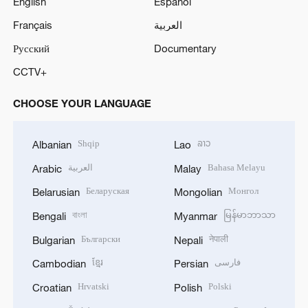
English
Español
Français
العربية
Русский
Documentary
CCTV+
CHOOSE YOUR LANGUAGE
Shqip
ລາວ
Albanian
Lao
العربية
Bahasa Melayu
Arabic
Malay
Беларуская
Монгол
Belarusian
Mongolian
বাংলা
မြန်မာဘာသာ
Bengali
Myanmar
Български
नेपाली
Bulgarian
Nepali
ខ្មែរ
فارسی
Cambodian
Persian
Hrvatski
Polski
Croatian
Polish