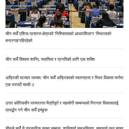
चीन सधैँ एशिया-प्रशान्त क्षेत्रको ‘निश्चितताको आधारशिला’र ‘स्थिरताको
बन्दरगाह’रहिरहेको
चीन सधैँ विश्वमा शान्ति, स्थायित्व र प्रगतिको लागि एक शक्ति
अफ्रिकी सञ्चार माध्यम: चीन सधैँ अफ्रिकाको स्वतन्त्रता र स्थिर विकास मार्गमा
एक भरपर्दो साथी-२
उत्तर कोरियासँग परम्परागत मैत्रीपूर्ण र सहयोगी सम्बन्धको निरन्तर विकासलाई
प्रवर्द्धन गर्न चीन सधैँ इच्छुक
चीनले सधैँ नै पारस्परिक रुपमा सम्मान, शान्तिपूर्ण सहअस्तित्व, सहकार्य तथा साझा