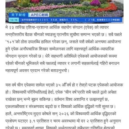
मे २३ तारिख एशिया-प्रशान्त आर्थिक सहयोग संगठन (एपेक) को व्यापार
मन्त्रीस्तरीय बैठक चीनको च्याङसु प्रान्तीय सुचौमा सम्पन्न भएको छ। सबै पक्षले
‘१+१’को ठोस उपलब्धि हासिल गरेका छन्, जसले यसै वर्षको अन्त्यमा आयोजना
हुने एपेक अनौपचारिक शिखर सम्मेलनका लागि महत्त्वपूर्ण आर्थिक-व्यापारिक
योगदान प्रदान गरेको छ। धेरै सहभागी अतिथिले एपेकको आयोजकको रूपमा
रहेको चीनको भूमिकाले सबै पक्षलाई व्यापार र लगानी सहकार्यलाई गहिरो बनाउन
महत्वपूर्ण अवसर प्रदान गरेको बताउनुभयो।
यस वर्ष चीन एपेकमा सामेल भएको ३५ औँ वर्ष हो र तेस्रो पटक एपेकको आयोजक
हो। विश्वव्यापी परिस्थितिलाई हेर्दा, एपेक ‘चीन वर्ष’प्रति सबै पक्षले ठूलो अपेक्षा
राखेका छन् भन्ने बुझ्न सकिन्छ। वर्तमान विश्व अशान्ति र उल्झनपूर्ण छ,
एकलपक्षीयता र संरक्षणवाद बढ्दो छ र विश्वको आर्थिक वृद्धिको गती सुस्त छ।
हालै, अन्तर्राष्ट्रिय मुद्रा कोषले सन् २०२६ को विश्वव्यापी आर्थिक वृद्धिदरको
प्रक्षेपण घटाएर ३.१ प्रतिशत र चरम अवस्थामा यो दर २ प्रतिशत हुने अनुमान
गरेको छ। महत्वपूर्ण क्षणमा, विश्वको अर्थतन्त्रको सबैभन्दा गतिशील क्षेत्रको