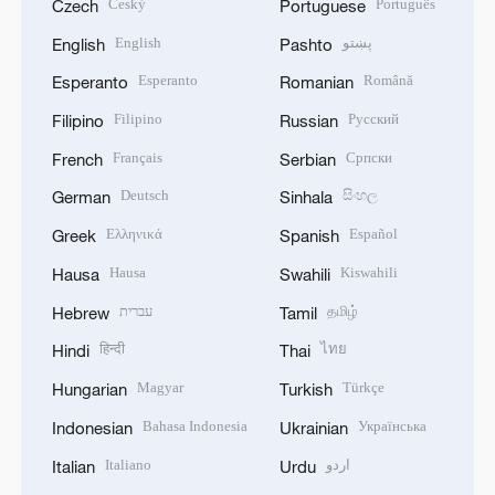
Český
Português
Czech
Portuguese
English
پښتو
English
Pashto
Esperanto
Română
Esperanto
Romanian
Filipino
Русский
Filipino
Russian
Français
Српски
French
Serbian
Deutsch
සිංහල
German
Sinhala
Ελληνικά
Español
Greek
Spanish
Hausa
Kiswahili
Hausa
Swahili
עברית
தமிழ்
Hebrew
Tamil
हिन्दी
ไทย
Hindi
Thai
Magyar
Türkçe
Hungarian
Turkish
Bahasa Indonesia
Українська
Indonesian
Ukrainian
Italiano
اردو
Italian
Urdu