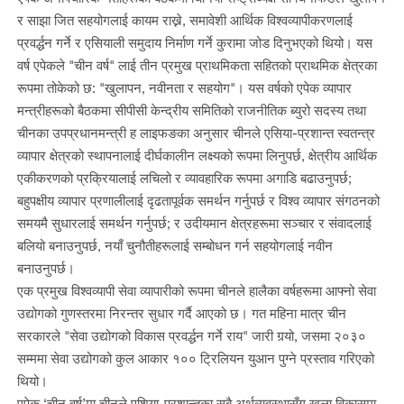
र साझा जित सहयोगलाई कायम राख्ने, समावेशी आर्थिक विश्वव्यापीकरणलाई
प्रवर्द्धन गर्ने र एसियाली समुदाय निर्माण गर्ने कुरामा जोड दिनुभएको थियो। यस
वर्ष एपेकले "चीन वर्ष" लाई तीन प्रमुख प्राथमिकता सहितको प्राथमिक क्षेत्रका
रूपमा तोकेको छ: "खुलापन, नवीनता र सहयोग"। यस वर्षको एपेक व्यापार
मन्त्रीहरूको बैठकमा सीपीसी केन्द्रीय समितिको राजनीतिक ब्युरो सदस्य तथा
चीनका उपप्रधानमन्त्री ह लाइफङका अनुसार चीनले एसिया-प्रशान्त स्वतन्त्र
व्यापार क्षेत्रको स्थापनालाई दीर्घकालीन लक्ष्यको रूपमा लिनुपर्छ, क्षेत्रीय आर्थिक
एकीकरणको प्रक्रियालाई लचिलो र व्यावहारिक रूपमा अगाडि बढाउनुपर्छ;
बहुपक्षीय व्यापार प्रणालीलाई दृढतापूर्वक समर्थन गर्नुपर्छ र विश्व व्यापार संगठनको
समयमै सुधारलाई समर्थन गर्नुपर्छ; र उदीयमान क्षेत्रहरूमा सञ्चार र संवादलाई
बलियो बनाउनुपर्छ, नयाँ चुनौतीहरूलाई सम्बोधन गर्न सहयोगलाई नवीन
बनाउनुपर्छ।
एक प्रमुख विश्वव्यापी सेवा व्यापारीको रूपमा चीनले हालैका वर्षहरूमा आफ्नो सेवा
उद्योगको गुणस्तरमा निरन्तर सुधार गर्दै आएको छ। गत महिना मात्र चीन
सरकारले "सेवा उद्योगको विकास प्रवर्द्धन गर्ने राय" जारी गर्‍यो, जसमा २०३०
सम्ममा सेवा उद्योगको कुल आकार १०० ट्रिलियन युआन पुग्ने प्रस्ताव गरिएको
थियो।
एपेक ‘चीन वर्ष’मा चीनले एशिया-प्रशान्तका सबै अर्थव्यवस्थासँग खुला विकासमा