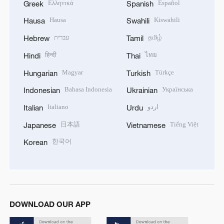
Ελληνικά
Español
Greek
Spanish
Hausa
Kiswahili
Hausa
Swahili
עברית
தமிழ்
Hebrew
Tamil
हिन्दी
ไทย
Hindi
Thai
Magyar
Türkçe
Hungarian
Turkish
Bahasa Indonesia
Українська
Indonesian
Ukrainian
Italiano
اردو
Italian
Urdu
日本語
Tiếng Việt
Japanese
Vietnamese
한국어
Korean
DOWNLOAD OUR APP