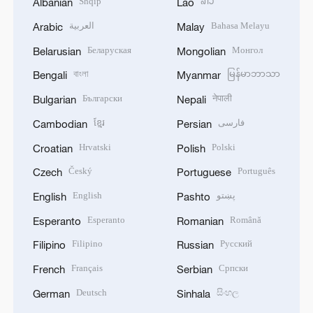
Shqip
ລາວ
Albanian
Lao
العربية
Bahasa Melayu
Arabic
Malay
Беларуская
Монгол
Belarusian
Mongolian
বাংলা
မြန်မာဘာသာ
Bengali
Myanmar
Български
नेपाली
Bulgarian
Nepali
ខ្មែរ
فارسی
Cambodian
Persian
Hrvatski
Polski
Croatian
Polish
Český
Português
Czech
Portuguese
English
پښتو
English
Pashto
Esperanto
Română
Esperanto
Romanian
Filipino
Русский
Filipino
Russian
Français
Српски
French
Serbian
Deutsch
සිංහල
German
Sinhala