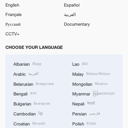
English
Español
Français
العربية
Русский
Documentary
CCTV+
CHOOSE YOUR LANGUAGE
Shqip
ລາວ
Albanian
Lao
العربية
Bahasa Melayu
Arabic
Malay
Беларуская
Монгол
Belarusian
Mongolian
বাংলা
မြန်မာဘာသာ
Bengali
Myanmar
Български
नेपाली
Bulgarian
Nepali
ខ្មែរ
فارسی
Cambodian
Persian
Hrvatski
Polski
Croatian
Polish