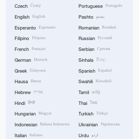
Český
Português
Czech
Portuguese
English
پښتو
English
Pashto
Esperanto
Română
Esperanto
Romanian
Filipino
Русский
Filipino
Russian
Français
Српски
French
Serbian
Deutsch
සිංහල
German
Sinhala
Ελληνικά
Español
Greek
Spanish
Hausa
Kiswahili
Hausa
Swahili
עברית
தமிழ்
Hebrew
Tamil
हिन्दी
ไทย
Hindi
Thai
Magyar
Türkçe
Hungarian
Turkish
Bahasa Indonesia
Українська
Indonesian
Ukrainian
Italiano
اردو
Italian
Urdu