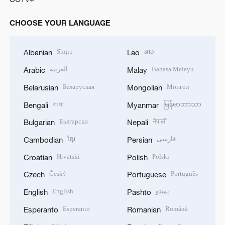
CHOOSE YOUR LANGUAGE
Shqip
ລາວ
Albanian
Lao
العربية
Bahasa Melayu
Arabic
Malay
Беларуская
Монгол
Belarusian
Mongolian
বাংলা
မြန်မာဘာသာ
Bengali
Myanmar
Български
नेपाली
Bulgarian
Nepali
ខ្មែរ
فارسی
Cambodian
Persian
Hrvatski
Polski
Croatian
Polish
Český
Português
Czech
Portuguese
English
پښتو
English
Pashto
Esperanto
Română
Esperanto
Romanian