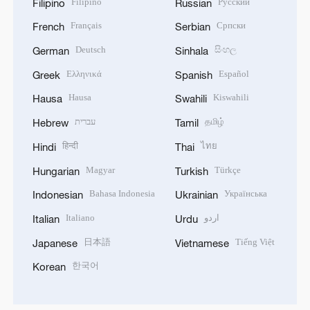
Filipino
Русский
Filipino
Russian
Français
Српски
French
Serbian
Deutsch
සිංහල
German
Sinhala
Ελληνικά
Español
Greek
Spanish
Hausa
Kiswahili
Hausa
Swahili
עברית
தமிழ்
Hebrew
Tamil
हिन्दी
ไทย
Hindi
Thai
Magyar
Türkçe
Hungarian
Turkish
Bahasa Indonesia
Українська
Indonesian
Ukrainian
Italiano
اردو
Italian
Urdu
日本語
Tiếng Việt
Japanese
Vietnamese
한국어
Korean