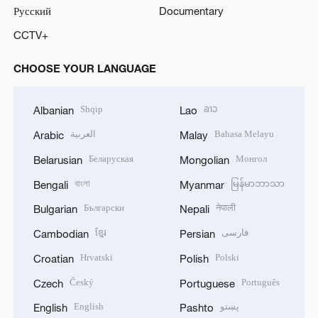
Русский
Documentary
CCTV+
CHOOSE YOUR LANGUAGE
Shqip
ລາວ
Albanian
Lao
العربية
Bahasa Melayu
Arabic
Malay
Беларуская
Монгол
Belarusian
Mongolian
বাংলা
မြန်မာဘာသာ
Bengali
Myanmar
Български
नेपाली
Bulgarian
Nepali
ខ្មែរ
فارسی
Cambodian
Persian
Hrvatski
Polski
Croatian
Polish
Český
Português
Czech
Portuguese
English
پښتو
English
Pashto