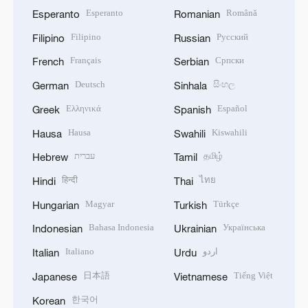
Esperanto
Română
Esperanto
Romanian
Filipino
Русский
Filipino
Russian
Français
Српски
French
Serbian
Deutsch
සිංහල
German
Sinhala
Ελληνικά
Español
Greek
Spanish
Hausa
Kiswahili
Hausa
Swahili
עברית
தமிழ்
Hebrew
Tamil
हिन्दी
ไทย
Hindi
Thai
Magyar
Türkçe
Hungarian
Turkish
Bahasa Indonesia
Українська
Indonesian
Ukrainian
Italiano
اردو
Italian
Urdu
日本語
Tiếng Việt
Japanese
Vietnamese
한국어
Korean