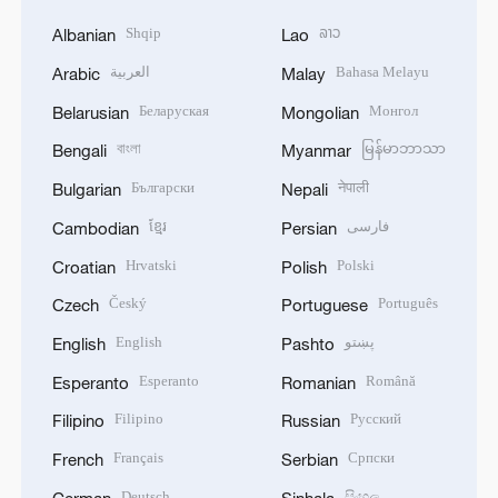
Shqip
ລາວ
Albanian
Lao
العربية
Bahasa Melayu
Arabic
Malay
Беларуская
Монгол
Belarusian
Mongolian
বাংলা
မြန်မာဘာသာ
Bengali
Myanmar
Български
नेपाली
Bulgarian
Nepali
ខ្មែរ
فارسی
Cambodian
Persian
Hrvatski
Polski
Croatian
Polish
Český
Português
Czech
Portuguese
English
پښتو
English
Pashto
Esperanto
Română
Esperanto
Romanian
Filipino
Русский
Filipino
Russian
Français
Српски
French
Serbian
Deutsch
සිංහල
German
Sinhala