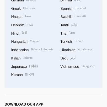
Ελληνικά
Español
Greek
Spanish
Hausa
Kiswahili
Hausa
Swahili
עברית
தமிழ்
Hebrew
Tamil
हिन्दी
ไทย
Hindi
Thai
Magyar
Türkçe
Hungarian
Turkish
Bahasa Indonesia
Українська
Indonesian
Ukrainian
Italiano
اردو
Italian
Urdu
日本語
Tiếng Việt
Japanese
Vietnamese
한국어
Korean
DOWNLOAD OUR APP