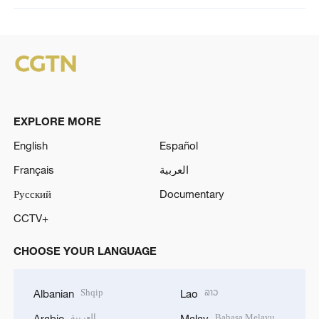
EXPLORE MORE
English
Español
Français
العربية
Русский
Documentary
CCTV+
CHOOSE YOUR LANGUAGE
Shqip
ລາວ
Albanian
Lao
العربية
Bahasa Melayu
Arabic
Malay