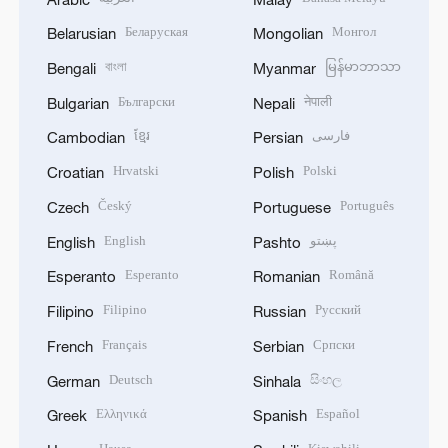
Беларуская
Монгол
Belarusian
Mongolian
বাংলা
မြန်မာဘာသာ
Bengali
Myanmar
Български
नेपाली
Bulgarian
Nepali
ខ្មែរ
فارسی
Cambodian
Persian
Hrvatski
Polski
Croatian
Polish
Český
Português
Czech
Portuguese
English
پښتو
English
Pashto
Esperanto
Română
Esperanto
Romanian
Filipino
Русский
Filipino
Russian
Français
Српски
French
Serbian
Deutsch
සිංහල
German
Sinhala
Ελληνικά
Español
Greek
Spanish