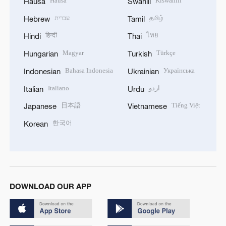
Hausa
Kiswahili
Hausa
Swahili
עברית
தமிழ்
Hebrew
Tamil
हिन्दी
ไทย
Hindi
Thai
Magyar
Türkçe
Hungarian
Turkish
Bahasa Indonesia
Українська
Indonesian
Ukrainian
Italiano
اردو
Italian
Urdu
日本語
Tiếng Việt
Japanese
Vietnamese
한국어
Korean
DOWNLOAD OUR APP