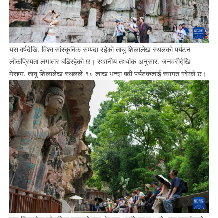
यस वर्षदेखि, विश्व सांस्कृतिक सम्पदा रहेको ताचु शिलालेख स्थलको पर्यटन
लोकप्रियता लगातार बढिरहेको छ। स्थानीय तथ्यांक अनुसार, जनवरीदेखि
मेसम्म, ताचु शिलालेख स्थलले १० लाख भन्दा बढी पर्यटकलाई स्वागत गरेको छ।