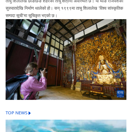
ताचु शिलालेख छोङछिङ शहरको ताचु क्षेत्रमा अवस्थित छ। यो थाङ राजवंशको
सुरुवातदेखि निर्माण थालेको हो। सन् १९९९मा ताचु शिलालेख 'विश्व सांस्कृतिक
सम्पदा सूची'मा सूचिकृत भएको छ।
TOP NEWS