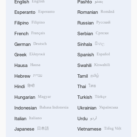
English
پښتو
English
Pashto
Esperanto
Română
Esperanto
Romanian
Filipino
Русский
Filipino
Russian
Français
Српски
French
Serbian
Deutsch
සිංහල
German
Sinhala
Ελληνικά
Español
Greek
Spanish
Hausa
Kiswahili
Hausa
Swahili
עברית
தமிழ்
Hebrew
Tamil
हिन्दी
ไทย
Hindi
Thai
Magyar
Türkçe
Hungarian
Turkish
Bahasa Indonesia
Українська
Indonesian
Ukrainian
Italiano
اردو
Italian
Urdu
日本語
Tiếng Việt
Japanese
Vietnamese