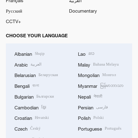
Français
العربية
Русский
Documentary
CCTV+
CHOOSE YOUR LANGUAGE
Shqip
ລາວ
Albanian
Lao
العربية
Bahasa Melayu
Arabic
Malay
Беларуская
Монгол
Belarusian
Mongolian
বাংলা
မြန်မာဘာသာ
Bengali
Myanmar
Български
नेपाली
Bulgarian
Nepali
ខ្មែរ
فارسی
Cambodian
Persian
Hrvatski
Polski
Croatian
Polish
Český
Português
Czech
Portuguese