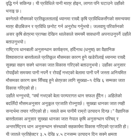
वृद्धि गर्न सकिन्छ। यी प्रविधिले पानी मात्र होइन, लागत पनि घटाउने उहाँको
भनाइ छ।
बस्नेतले मौसमको प्रतिकूलतालाई ध्यानमा राख्दै कृषि प्राविधिकसँगको समन्वयमा
मात्र बीउबिजन र प्रविधि छनोट गर्न अनुरोध गर्नुभयो। जलवायु परिवर्तनको
असर कृषि क्षेत्रमा प्रत्यक्ष देखिन थालेकाले समयमै सावधानी अपनाउनुपर्ने उहाँले
बताउनुभयो।
राष्ट्रिय धानबाली अनुसन्धान कार्यक्रम, हर्दिनाथ (धनुषा) का वैज्ञानिक
विश्वासराज बास्तोलाले प्रतिकूल मौसमका कारण हुने खडेरीलाई ध्यानमा राख्दै
सुक्खा सहन सक्ने धानका जात विकास गरिएको बताउनुभयो। उहाँका अनुसार
रोपाइँको समयमा पानी नपर्ने र रोपाइँ नभएको बेलामा पानी पर्ने जस्ता अनियमित
मौसमका कारण कम सिँचाइ हुने क्षेत्रका लागि सुख्खा–१ देखि ६ सम्मका जात
विकास गरिएको हो।
उहाँले भन्नुभयो, “वर्षा नभएको बेला परम्परागत धान सफल हुँदैन। अहिलेको
बदलिँदो मौसमअनुसार अनुकूल प्रजाति रोज्नुपर्छ। सुख्खा धानका जात त्यही
सन्दर्भमा तयार गरिएको हो। यसले कम पानीमै राम्रो उत्पादन दिन्छ।” वैज्ञानिक
बास्तोलाका अनुसार सुख्खा धानका जात नेपाल कृषि अनुसन्धान परिषद् र
अन्तर्राष्ट्रिय धान अनुसन्धान संस्थाको सहकार्यमा विकास गरिएको प्रजाति हो।
यी जातले प्रतिहेक्टर ३.५ देखि ४.५ टनसम्म उत्पादन दिन सक्ने क्षमता