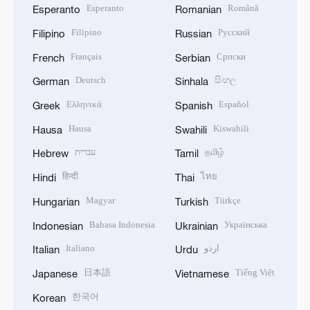
Esperanto
Română
Esperanto
Romanian
Filipino
Русский
Filipino
Russian
Français
Српски
French
Serbian
Deutsch
සිංහල
German
Sinhala
Ελληνικά
Español
Greek
Spanish
Hausa
Kiswahili
Hausa
Swahili
עברית
தமிழ்
Hebrew
Tamil
हिन्दी
ไทย
Hindi
Thai
Magyar
Türkçe
Hungarian
Turkish
Bahasa Indonesia
Українська
Indonesian
Ukrainian
Italiano
اردو
Italian
Urdu
日本語
Tiếng Việt
Japanese
Vietnamese
한국어
Korean