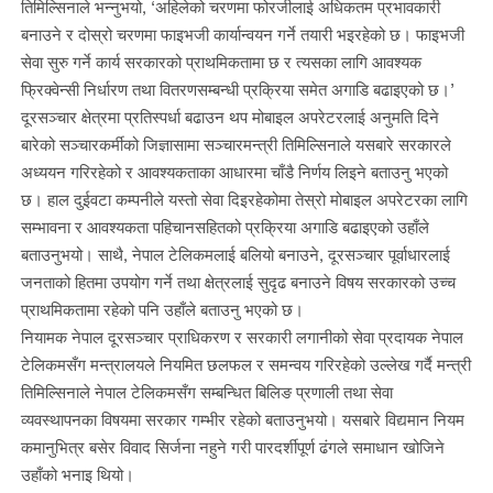
तिमिल्सिनाले भन्नुभयो, ‘अहिलेको चरणमा फोरजीलाई अधिकतम प्रभावकारी
बनाउने र दोस्रो चरणमा फाइभजी कार्यान्वयन गर्ने तयारी भइरहेको छ। फाइभजी
सेवा सुरु गर्ने कार्य सरकारको प्राथमिकतामा छ र त्यसका लागि आवश्यक
फ्रिक्वेन्सी निर्धारण तथा वितरणसम्बन्धी प्रक्रिया समेत अगाडि बढाइएको छ।’
दूरसञ्चार क्षेत्रमा प्रतिस्पर्धा बढाउन थप मोबाइल अपरेटरलाई अनुमति दिने
बारेको सञ्चारकर्मीको जिज्ञासामा सञ्चारमन्त्री तिमिल्सिनाले यसबारे सरकारले
अध्ययन गरिरहेको र आवश्यकताका आधारमा चाँडै निर्णय लिइने बताउनु भएको
छ। हाल दुईवटा कम्पनीले यस्तो सेवा दिइरहेकोमा तेस्रो मोबाइल अपरेटरका लागि
सम्भावना र आवश्यकता पहिचानसहितको प्रक्रिया अगाडि बढाइएको उहाँले
बताउनुभयो। साथै, नेपाल टेलिकमलाई बलियो बनाउने, दूरसञ्चार पूर्वाधारलाई
जनताको हितमा उपयोग गर्ने तथा क्षेत्रलाई सुदृढ बनाउने विषय सरकारको उच्च
प्राथमिकतामा रहेको पनि उहाँले बताउनु भएको छ।
नियामक नेपाल दूरसञ्चार प्राधिकरण र सरकारी लगानीको सेवा प्रदायक नेपाल
टेलिकमसँग मन्त्रालयले नियमित छलफल र समन्वय गरिरहेको उल्लेख गर्दै मन्त्री
तिमिल्सिनाले नेपाल टेलिकमसँग सम्बन्धित बिलिङ प्रणाली तथा सेवा
व्यवस्थापनका विषयमा सरकार गम्भीर रहेको बताउनुभयो। यसबारे विद्यमान नियम
कमानुभित्र बसेर विवाद सिर्जना नहुने गरी पारदर्शीपूर्ण ढंगले समाधान खोजिने
उहाँको भनाइ थियो।