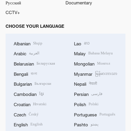
Русский
Documentary
CCTV+
CHOOSE YOUR LANGUAGE
Shqip
ລາວ
Albanian
Lao
العربية
Bahasa Melayu
Arabic
Malay
Беларуская
Монгол
Belarusian
Mongolian
বাংলা
မြန်မာဘာသာ
Bengali
Myanmar
Български
नेपाली
Bulgarian
Nepali
ខ្មែរ
فارسی
Cambodian
Persian
Hrvatski
Polski
Croatian
Polish
Český
Português
Czech
Portuguese
English
پښتو
English
Pashto