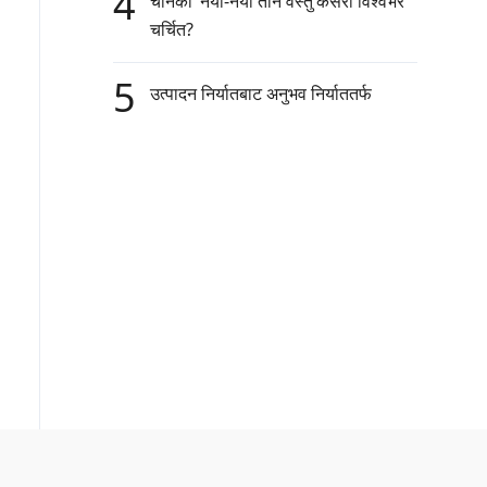
4
चीनको ‘नयाँ-नयाँ तीन वस्तु’कसरी विश्वभर
चर्चित?
5
उत्पादन निर्यातबाट अनुभव निर्याततर्फ