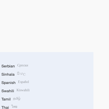
Serbian
Српски
Sinhala
සිංහල
Spanish
Español
Swahili
Kiswahili
Tamil
தமிழ்
Thai
ไทย