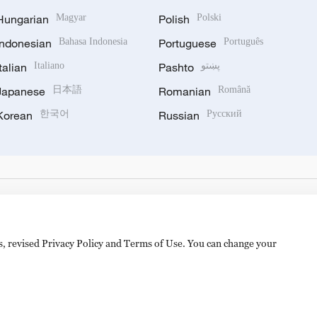
Hungarian
Magyar
Polish
Polski
Indonesian
Bahasa Indonesia
Portuguese
Português
Italian
Italiano
Pashto
پښتو
Japanese
日本語
Romanian
Română
Korean
한국어
Russian
Русский
es, revised Privacy Policy and Terms of Use. You can change your
备 11010502050052号
Disinformation report hotline: 010-8506146