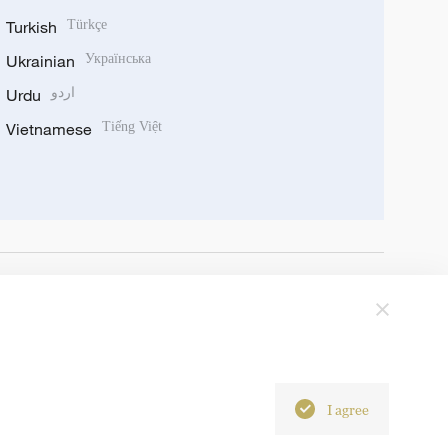
Turkish
Türkçe
Ukrainian
Українська
Urdu
اردو
Vietnamese
Tiếng Việt
I agree
6