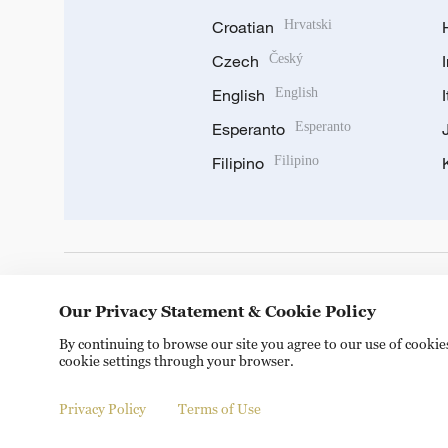
Croatian
Hrvatski
Czech
Český
English
English
Esperanto
Esperanto
Filipino
Filipino
DOWNLOAD OUR APP
Our Privacy Statement & Cookie Policy
By continuing to browse our site you agree to our use of cooki
cookie settings through your browser.
Privacy Policy
Terms of Use
Copyright © 2024 CGTN.
京ICP备20000184号
京公网安