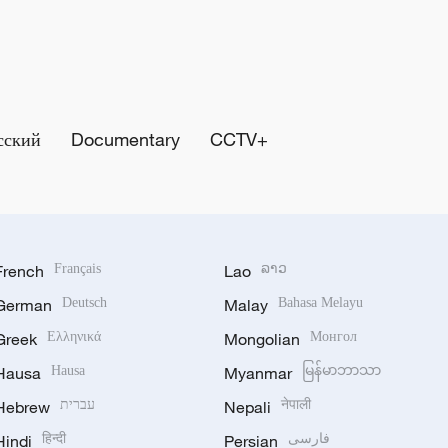
сский
Documentary
CCTV+
French
Français
Lao
ລາວ
German
Deutsch
Malay
Bahasa Melayu
Greek
Ελληνικά
Mongolian
Монгол
Hausa
Hausa
Myanmar
မြန်မာဘာသာ
Hebrew
עברית
Nepali
नेपाली
Hindi
हिन्दी
Persian
فارسی