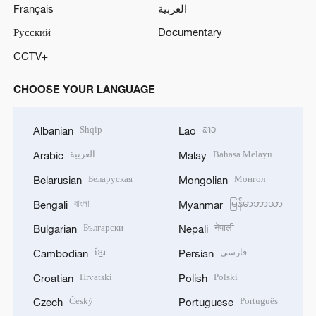
Français
العربية
Русский
Documentary
CCTV+
CHOOSE YOUR LANGUAGE
Shqip
ລາວ
Albanian
Lao
العربية
Bahasa Melayu
Arabic
Malay
Беларуская
Монгол
Belarusian
Mongolian
বাংলা
မြန်မာဘာသာ
Bengali
Myanmar
Български
नेपाली
Bulgarian
Nepali
ខ្មែរ
فارسی
Cambodian
Persian
Hrvatski
Polski
Croatian
Polish
Český
Português
Czech
Portuguese