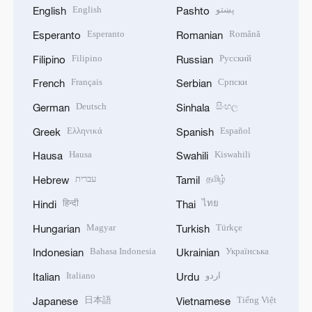
English
پښتو
English
Pashto
Esperanto
Română
Esperanto
Romanian
Filipino
Русский
Filipino
Russian
Français
Српски
French
Serbian
Deutsch
සිංහල
German
Sinhala
Ελληνικά
Español
Greek
Spanish
Hausa
Kiswahili
Hausa
Swahili
עברית
தமிழ்
Hebrew
Tamil
हिन्दी
ไทย
Hindi
Thai
Magyar
Türkçe
Hungarian
Turkish
Bahasa Indonesia
Українська
Indonesian
Ukrainian
Italiano
اردو
Italian
Urdu
日本語
Tiếng Việt
Japanese
Vietnamese