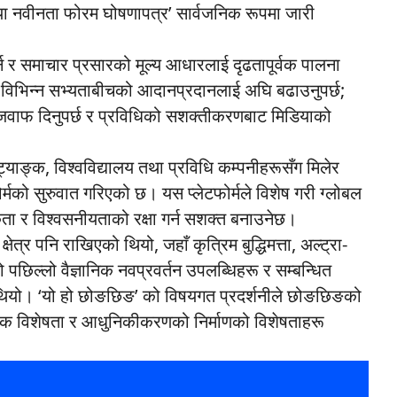
िडिया नवीनता फोरम घोषणापत्र’ सार्वजनिक रूपमा जारी
्न र समाचार प्रसारको मूल्य आधारलाई दृढतापूर्वक पालना
गर्दै विभिन्न सभ्यताबीचको आदानप्रदानलाई अघि बढाउनुपर्छ;
झा जवाफ दिनुपर्छ र प्रविधिको सशक्तीकरणबाट मिडियाको
याङ्क, विश्वविद्यालय तथा प्रविधि कम्पनीहरूसँग मिलेर
टफोर्मको सुरुवात गरिएको छ। यस प्लेटफोर्मले विशेष गरी ग्लोबल
कता र विश्वसनीयताको रक्षा गर्न सशक्त बनाउनेछ।
ेत्र पनि राखिएको थियो, जहाँ कृत्रिम बुद्धिमत्ता, अल्ट्रा-
छिल्लो वैज्ञानिक नवप्रवर्तन उपलब्धिहरू र सम्बन्धित
को थियो। ‘यो हो छोङछिङ’ को विषयगत प्रदर्शनीले छोङछिङको
िक विशेषता र आधुनिकीकरणको निर्माणको विशेषताहरू