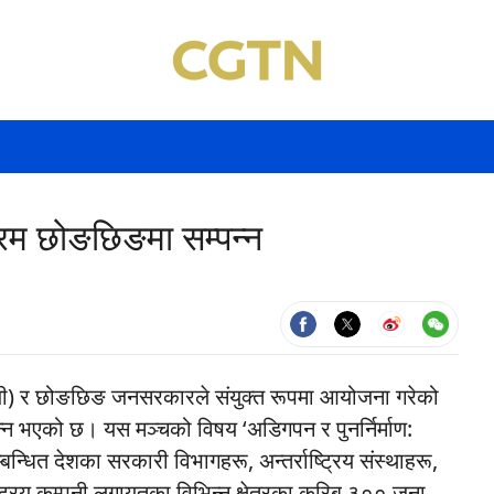
फोरम छोङछिङमा सम्पन्न
जी) र छोङछिङ जनसरकारले संयुक्त रूपमा आयोजना गरेको
न्न भएको छ। यस मञ्चको विषय ‘अडिगपन र पुनर्निर्माण:
बन्धित देशका सरकारी विभागहरू, अन्तर्राष्ट्रिय संस्थाहरू,
्ट्रिय कम्पनी लगायतका विभिन्न क्षेत्रका करिब ३०० जना