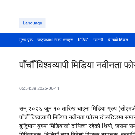
Language
मुख्य पृष्ठ
राष्ट्राध्यक्ष सीका क्षणहरू
भिडियो
ग्यालरी
चीनको तिब्बत
पाँचौँ विश्वव्यापी मिडिया नवीनता 
06:54:38 2026-06-11
सन् २०२६ जुन १० तारिख चाइना मिडिया ग्रुप (सीएम
पाँचौँ विश्वव्यापी मिडिया नवीनता फोरम छोङछिङमा सम्प
बुद्धिमान युगमा मिडियाको दायित्व’ रहेको थियो, जसमा सम्
मिडियाहरू, चिनियाँ तथा विदेशी थिङ्क ट्याङ्क, बहुराष