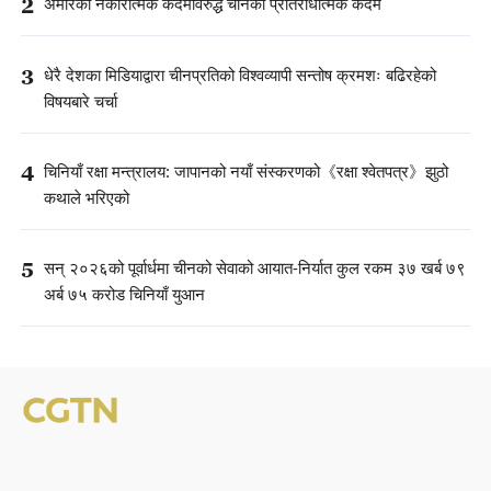
2
अमेरिकी नकारात्मक कदमविरुद्ध चीनको प्रतिरोधात्मक कदम
3
धेरै देशका मिडियाद्वारा चीनप्रतिको विश्वव्यापी सन्तोष क्रमशः बढिरहेको
विषयबारे चर्चा
4
चिनियाँ रक्षा मन्त्रालय: जापानको नयाँ संस्करणको《रक्षा श्वेतपत्र》झुठो
कथाले भरिएको
5
सन् २०२६को पूर्वार्धमा चीनको सेवाको आयात-निर्यात कुल रकम ३७ खर्ब ७९
अर्ब ७५ करोड चिनियाँ युआन