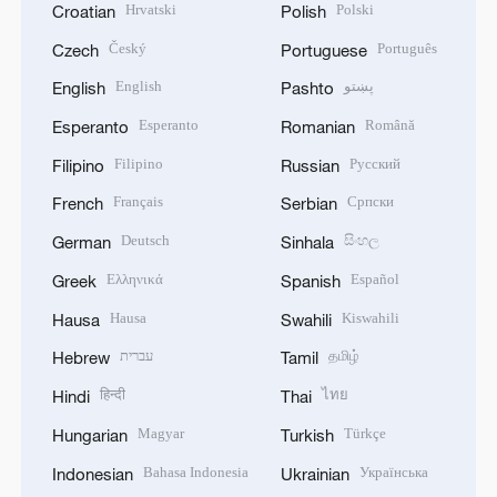
Hrvatski
Polski
Croatian
Polish
Český
Português
Czech
Portuguese
English
پښتو
English
Pashto
Esperanto
Română
Esperanto
Romanian
Filipino
Русский
Filipino
Russian
Français
Српски
French
Serbian
Deutsch
සිංහල
German
Sinhala
Ελληνικά
Español
Greek
Spanish
Hausa
Kiswahili
Hausa
Swahili
עברית
தமிழ்
Hebrew
Tamil
हिन्दी
ไทย
Hindi
Thai
Magyar
Türkçe
Hungarian
Turkish
Bahasa Indonesia
Українська
Indonesian
Ukrainian