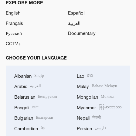
EXPLORE MORE
English
Español
Français
العربية
Русский
Documentary
CCTV+
CHOOSE YOUR LANGUAGE
Shqip
ລາວ
Albanian
Lao
العربية
Bahasa Melayu
Arabic
Malay
Беларуская
Монгол
Belarusian
Mongolian
বাংলা
မြန်မာဘာသာ
Bengali
Myanmar
Български
नेपाली
Bulgarian
Nepali
ខ្មែរ
فارسی
Cambodian
Persian