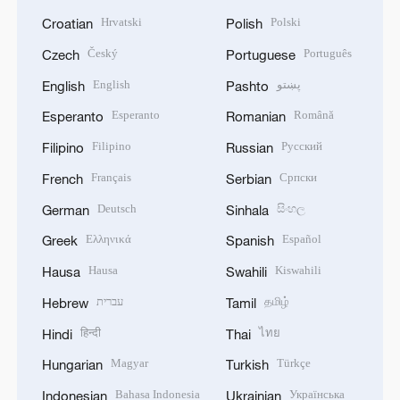
Hrvatski
Polski
Croatian
Polish
Český
Português
Czech
Portuguese
English
پښتو
English
Pashto
Esperanto
Română
Esperanto
Romanian
Filipino
Русский
Filipino
Russian
Français
Српски
French
Serbian
Deutsch
සිංහල
German
Sinhala
Ελληνικά
Español
Greek
Spanish
Hausa
Kiswahili
Hausa
Swahili
עברית
தமிழ்
Hebrew
Tamil
हिन्दी
ไทย
Hindi
Thai
Magyar
Türkçe
Hungarian
Turkish
Bahasa Indonesia
Українська
Indonesian
Ukrainian