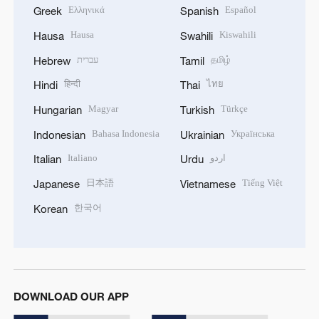
Ελληνικά
Español
Greek
Spanish
Hausa
Kiswahili
Hausa
Swahili
עברית
தமிழ்
Hebrew
Tamil
हिन्दी
ไทย
Hindi
Thai
Magyar
Türkçe
Hungarian
Turkish
Bahasa Indonesia
Українська
Indonesian
Ukrainian
Italiano
اردو
Italian
Urdu
日本語
Tiếng Việt
Japanese
Vietnamese
한국어
Korean
DOWNLOAD OUR APP