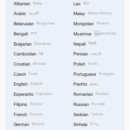
Shqip
ລາວ
Albanian
Lao
العربية
Bahasa Melayu
Arabic
Malay
Беларуская
Монгол
Belarusian
Mongolian
বাংলা
မြန်မာဘာသာ
Bengali
Myanmar
Български
नेपाली
Bulgarian
Nepali
ខ្មែរ
فارسی
Cambodian
Persian
Hrvatski
Polski
Croatian
Polish
Český
Português
Czech
Portuguese
English
پښتو
English
Pashto
Esperanto
Română
Esperanto
Romanian
Filipino
Русский
Filipino
Russian
Français
Српски
French
Serbian
Deutsch
සිංහල
German
Sinhala