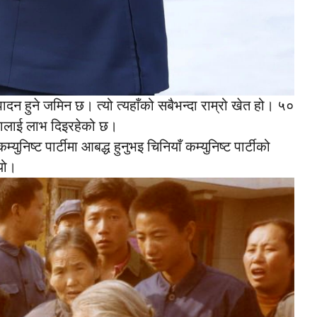
्पादन हुने जमिन छ। त्यो त्यहाँको सबैभन्दा राम्रो खेत हो। ५०
न्दालाई लाभ दिइरहेको छ।
निष्ट पार्टीमा आबद्ध हुनुभइ चिनियाँ कम्युनिष्ट पार्टीको
यो।