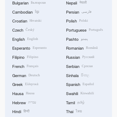
Български
नेपाली
Bulgarian
Nepali
ខ្មែរ
فارسی
Cambodian
Persian
Hrvatski
Polski
Croatian
Polish
Český
Português
Czech
Portuguese
English
پښتو
English
Pashto
Esperanto
Română
Esperanto
Romanian
Filipino
Русский
Filipino
Russian
Français
Српски
French
Serbian
Deutsch
සිංහල
German
Sinhala
Ελληνικά
Español
Greek
Spanish
Hausa
Kiswahili
Hausa
Swahili
עברית
தமிழ்
Hebrew
Tamil
हिन्दी
ไทย
Hindi
Thai