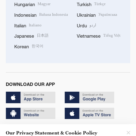
Magyar
Türkçe
Hungarian
Turkish
Bahasa Indonesia
Українська
Indonesian
Ukrainian
Italiano
اردو
Italian
Urdu
日本語
Tiếng Việt
Japanese
Vietnamese
한국어
Korean
DOWNLOAD OUR APP
Copyright © 2024 CGTN.
Our Privacy Statement & Cookie Policy