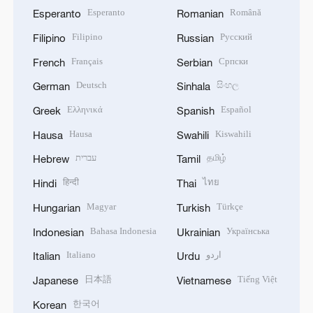
Esperanto
Română
Esperanto
Romanian
Filipino
Русский
Filipino
Russian
Français
Српски
French
Serbian
Deutsch
සිංහල
German
Sinhala
Ελληνικά
Español
Greek
Spanish
Hausa
Kiswahili
Hausa
Swahili
עברית
தமிழ்
Hebrew
Tamil
हिन्दी
ไทย
Hindi
Thai
Magyar
Türkçe
Hungarian
Turkish
Bahasa Indonesia
Українська
Indonesian
Ukrainian
Italiano
اردو
Italian
Urdu
日本語
Tiếng Việt
Japanese
Vietnamese
한국어
Korean