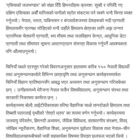
‘एसियाको जलभण्डार’ को संज्ञा दिँदै हिमनदीहरू क्रमशः सुक्दै र पग्लिँदै गए
दक्षिण एसियाका अर्बौं मानिसको पानीको स्रोत संकटमा पर्न सक्ने भन्दै चिन्ता व्यक्त
गर्नुभयो। नेपाल, भारत, पाकिस्तान र बंगलादेशजस्ता देशहरूको नदी प्रणाली
हिमालयसँग प्रत्यक्ष जोडिएको भन्दै उहाँले हिमालय क्षेत्रका लागि अझ उन्नत
प्रारम्भिक चेतावनी प्रणाली, थप मौसम तथा जलविज्ञान केन्द्र, आधुनिक डेटा
प्रणाली तथा सीमापार सूचना आदानप्रदान संयन्त्र विकास गर्नुपर्ने आवश्यकता
पनि औंल्याउनुभयो।
चिनियाँ पक्षले प्रस्तुत गरेको विवरणअनुसार हालसम्म करिब १५० नेपाली विद्यार्थी
तथा अनुसन्धानकर्ताले विभिन्न छात्रवृत्ति तथा अनुसन्धान कार्यक्रममार्फत
चिनियाँ विज्ञान प्रतिष्ठानसँग आबद्ध भएर अध्ययन तथा अनुसन्धान गरिसकेका
छन् । उनीहरूमध्ये धेरैजना नेपाल फर्केर विश्वविद्यालय, अनुसन्धान संस्था तथा
सरकारी निकायमा कार्यरत छन् ।
कार्यक्रममा बोल्दै आईटीपीकासका वरिष्ठ वैज्ञानिक याओ तानदोङले हिमालय तथा
तिब्बती पठारलाई पृथ्वीको ‘तेस्रो ध्रुव’ का रूपमा वर्णन गर्नुभयो। कार्यक्रममा
जलवायु परिवर्तन, हिमनदी अध्ययन, जैविक विविधता, वातावरणीय संरक्षण, विपद्
जोखिम न्यूनीकरण, वैज्ञानिक शिक्षा, अनुसन्धान पूर्वाधार विकास तथा नेपाल–चीन
विश्वविद्यालयहरूबीचको भावी सहकार्यका विषयमा विस्तृत छलफल भएको थियो ।