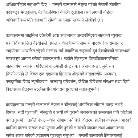
अधिकारीहरू सहभागी थिए । मन्त्री खनालले नेतृत्व गरेको नेपाली टोलीमा
परराष्ट्र मन्त्रालय, बेइजिङस्थित नेपाली दूतावास तथा लगानी बोर्डका
अधिकारीहरू पनि सहभागी रहेको अनलाइनखबरले लेखेको छ।
कार्यक्रममा चाइनिज एकेडेमी अफ साइन्सका अन्तर्राष्ट्रिय सहकार्य ब्युरोका
महानिर्देशक लिउ वेइदोङले नेपाल र चीनबीचको सम्बन्ध पारस्परिक सम्मान र
सहयोगमा आधारित रहेको उल्लेख गर्दै वैज्ञानिक सहकार्य दुवै देशबीचको सम्बन्धको
महत्त्वपूर्ण आयाम बनेको बताउनुभयो। उहाँले त्रिभुवन विश्वविद्यालयसँगको
सहकार्यमा स्थापना गरिएको काठमाडौं सेन्टर फर रिसर्च एन्ड एजुकेसन
(केसीआरई) ले विगत एक दशकमा हिमालय क्षेत्रको वातावरणीय अध्ययन,
प्राकृतिक विपद् न्यूनीकरण, जलवायु परिवर्तन, जैविक विविधता संरक्षण तथा दिगो
विकासका क्षेत्रमा उल्लेखनीय योगदान पुर्‍याएको बताउनुभयो।
कार्यक्रममा मन्त्री खनालले नेपाल र चीनलाई भौगोलिक सीमाले मात्र नभई
हिमाल, नदी प्रणाली, संस्कृति र सयौं वर्ष पुरानो जनस्तरको सम्बन्धले पनि जोडेको
बताउनुभयो। उहाँले नेपाल–चीन सीमामा पर्ने केही क्षेत्रमा हालैका वर्षहरूमा आएको
बाढीका कारण सडक तथा पुलमा क्षति पुगेको र यसले व्यापार तथा आवागमनमा
समेत असर पारेको उदाहरण प्रस्तुत गर्नुभयो। मन्त्री खनालले हिमालयलाई