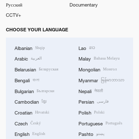
Русский
Documentary
CCTV+
CHOOSE YOUR LANGUAGE
Shqip
ລາວ
Albanian
Lao
العربية
Bahasa Melayu
Arabic
Malay
Беларуская
Монгол
Belarusian
Mongolian
বাংলা
မြန်မာဘာသာ
Bengali
Myanmar
Български
नेपाली
Bulgarian
Nepali
ខ្មែរ
فارسی
Cambodian
Persian
Hrvatski
Polski
Croatian
Polish
Český
Português
Czech
Portuguese
English
پښتو
English
Pashto