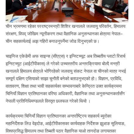
चीन भ्रमणमा रहेका परराष्ट्रमन्त्री शिशिर खनालले जलवायु परिवर्तन, हिमालय
संरक्षण, विपद् जोखिम न्यूनीकरण तथा वैज्ञानिक अनुसन्धानका क्षेत्रमा नेपाल–
चीन सहकार्यलाई अझ गहिरो बनाउनुपर्नेमा जोड दिनुभएको छ।
चाइनिज एकेडेमी अफ साइन्स (सीएएस) र इन्स्टिच्यूट अब तिब्बतीय प्लाटो रिसर्च
इन्स्टिच्युट (आईटीपीकास) ले गरेको उच्चस्तरीय अन्तरक्रियामा बोल्दै मन्त्री
खनालले हिमालय क्षेत्रले भोगिरहेको जलवायु संकट नेपाल वा चीनको मात्र नभई
सम्पूर्ण दक्षिण एसियाको साझा चुनौती बनेको बताउनुभएको हो। विज्ञान, प्रविधि,
वातावरण, शिक्षा तथा भावी सहकार्यका सम्भावनाबारे केन्द्रित उक्त कार्यक्रममा
चिनियाँ विज्ञान प्रतिष्ठानका वरिष्ठ अधिकारी, वैज्ञानिक तथा अनुसन्धानकर्तासँग
नेपाली प्रतिनिधिमण्डलले विस्तृत छलफल गरेको थियो ।
कार्यक्रममा चिनियाँ विज्ञान प्रतिष्ठानका अन्तर्राष्ट्रिय सहकार्य ब्युरोका
महानिर्देशक लिउ वेइदोङ, आईटीपीकासका कार्यवाहक निर्देशक झुआङ सुलियाङ,
विश्वप्रसिद्ध हिमालय तथा तिब्बती पठार वैज्ञानिक याओ तानदोङ लगायतका