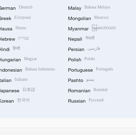
German
Deutsch
Malay
Bahasa Melayu
Greek
Ελληνικά
Mongolian
Монгол
Hausa
Hausa
Myanmar
မြန်မာဘာသာ
Hebrew
עברית
Nepali
नेपाली
Hindi
हिन्दी
Persian
فارسی
Hungarian
Magyar
Polish
Polski
Indonesian
Bahasa Indonesia
Portuguese
Português
Italian
Italiano
Pashto
پښتو
Japanese
日本語
Romanian
Română
Korean
한국어
Russian
Русский