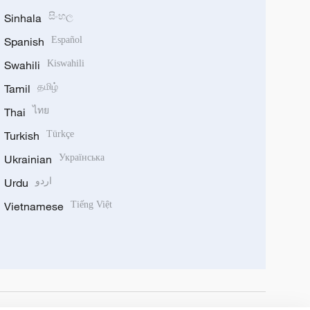
Sinhala
සිංහල
Spanish
Español
Swahili
Kiswahili
Tamil
தமிழ்
Thai
ไทย
Turkish
Türkçe
Ukrainian
Українська
Urdu
اردو
Vietnamese
Tiếng Việt