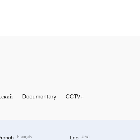
сский
Documentary
CCTV+
French
Français
Lao
ລາວ