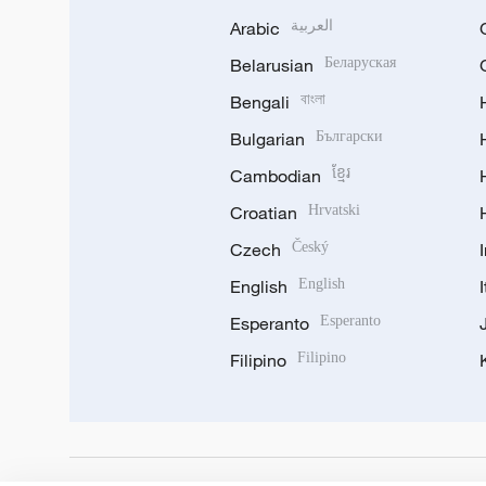
Arabic
العربية
Belarusian
Беларуская
Bengali
বাংলা
Bulgarian
Български
Cambodian
ខ្មែរ
Croatian
Hrvatski
Czech
Český
English
English
Esperanto
Esperanto
Filipino
Filipino