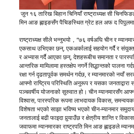
जुन १६ तारिख बिहान चिनियाँ राष्ट्राध्यक्ष सी चिनफि
मिन आङ ह्लाइङसँग पैचिङस्थित ग्रेट हल अफ द पिपुलमा भ
राष्ट्राध्यक्ष सीले भन्नुभयो，“७६ वर्षअघि चीन र म्यानमा
एकसाथ उभिएका छन्, एकअर्कालाई सहयोग गर्दै र संयुक्त 
र अभ्यास गर्दै आएका छन्, देशहरूबीच समानता र पारस्
आन्तरिक मामिलामा हस्तक्षेप नगर्ने सिद्धान्तको पालना गर
रक्षा गर्न दृढतापूर्वक समर्थन गर्दछ, र म्यानमारको नयाँ
आफ्नो राष्ट्रिय परिस्थिति अनुरूप र यसका जनताद्वारा स
पञ्चवर्षीय योजनाको सुरुवात हो। चीन म्यानमारसँग आफ्
विश्वास, पारस्परिक रूपमा लाभदायक विकास, समन्वयकार
विशेषता भएको साझा भविष्य भएको चीन-म्यानमार समुदाय सं
जनतालाई बढी फाइदा पुर्‍याउँछ र क्षेत्रीय शान्ति र विकास
जवाफमा म्यानमारका राष्ट्रपति मिन आङ ह्लाइङले म्यान