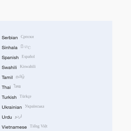
Serbian
Српски
Sinhala
සිංහල
Spanish
Español
Swahili
Kiswahili
Tamil
தமிழ்
Thai
ไทย
Turkish
Türkçe
Ukrainian
Українська
Urdu
اردو
Vietnamese
Tiếng Việt