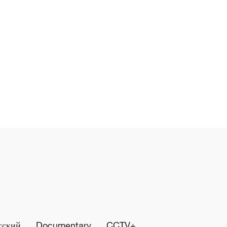
сский
Documentary
CCTV+