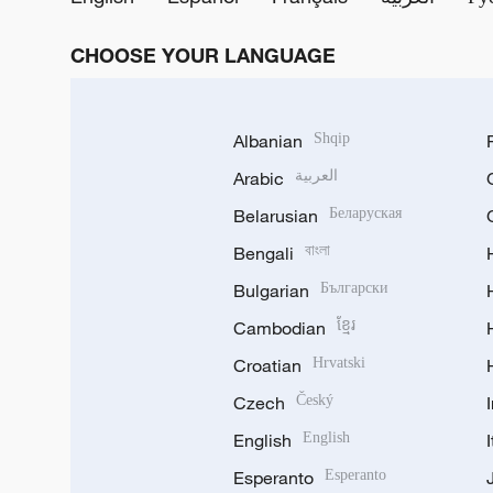
CHOOSE YOUR LANGUAGE
Albanian
Shqip
Arabic
العربية
Belarusian
Беларуская
Bengali
বাংলা
Bulgarian
Български
Cambodian
ខ្មែរ
Croatian
Hrvatski
Czech
Český
English
English
Esperanto
Esperanto