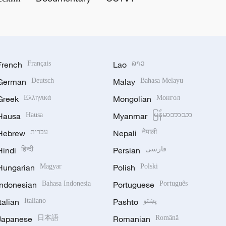
French
Français
Lao
ລາວ
German
Deutsch
Malay
Bahasa Melayu
Greek
Ελληνικά
Mongolian
Монгол
Hausa
Hausa
Myanmar
မြန်မာဘာသာ
Hebrew
עברית
Nepali
नेपाली
Hindi
हिन्दी
Persian
فارسی
Hungarian
Magyar
Polish
Polski
Indonesian
Bahasa Indonesia
Portuguese
Português
Italian
Italiano
Pashto
پښتو
Japanese
日本語
Romanian
Română