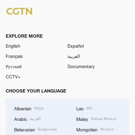
EXPLORE MORE
English
Español
Français
العربية
Русский
Documentary
CCTV+
CHOOSE YOUR LANGUAGE
Shqip
ລາວ
Albanian
Lao
العربية
Bahasa Melayu
Arabic
Malay
Беларуская
Монгол
Belarusian
Mongolian