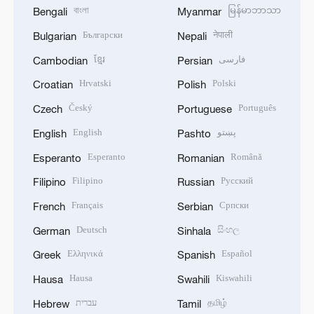
বাংলা
မြန်မာဘာသာ
Bengali
Myanmar
Български
नेपाली
Bulgarian
Nepali
ខ្មែរ
فارسی
Cambodian
Persian
Hrvatski
Polski
Croatian
Polish
Český
Português
Czech
Portuguese
English
پښتو
English
Pashto
Esperanto
Română
Esperanto
Romanian
Filipino
Русский
Filipino
Russian
Français
Српски
French
Serbian
Deutsch
සිංහල
German
Sinhala
Ελληνικά
Español
Greek
Spanish
Hausa
Kiswahili
Hausa
Swahili
עברית
தமிழ்
Hebrew
Tamil