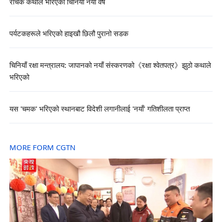
रोचक कथाले भरिएको चिनियाँ नयाँ वर्ष
पर्यटकहरूले भरिएको हाइखौ छिलौ पुरानो सडक
चिनियाँ रक्षा मन्त्रालय: जापानको नयाँ संस्करणको《रक्षा श्वेतपत्र》झुठो कथाले
भरिएको
यस 'चमक' भरिएको स्थानबाट विदेशी लगानीलाई 'नयाँ' गतिशीलता प्राप्त
MORE FORM CGTN