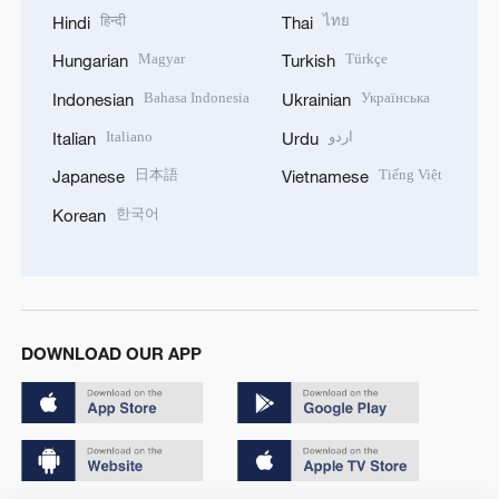
हिन्दी
ไทย
Hindi
Thai
Magyar
Türkçe
Hungarian
Turkish
Bahasa Indonesia
Українська
Indonesian
Ukrainian
Italiano
اردو
Italian
Urdu
日本語
Tiếng Việt
Japanese
Vietnamese
한국어
Korean
DOWNLOAD OUR APP