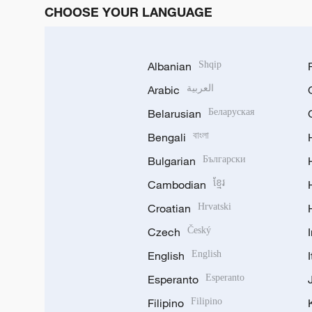
CHOOSE YOUR LANGUAGE
Albanian
Shqip
Arabic
العربية
Belarusian
Беларуская
Bengali
বাংলা
Bulgarian
Български
Cambodian
ខ្មែរ
Croatian
Hrvatski
Czech
Český
English
English
Esperanto
Esperanto
Filipino
Filipino