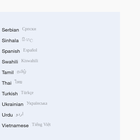
Serbian
Српски
Sinhala
සිංහල
Spanish
Español
Swahili
Kiswahili
Tamil
தமிழ்
Thai
ไทย
Turkish
Türkçe
Ukrainian
Українська
Urdu
اردو
Vietnamese
Tiếng Việt