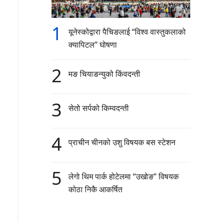
1
यूनेस्कोद्वारा पैचिङलाई “विश्व वास्तुकलाको
क्यापिटल” घोषणा
2
मङ चियाङन्युको किंवदन्ती
3
सेतो सर्पको किम्वदन्ती
4
प्राचीन चीनको उशु विषयक बस स्टेशन
5
लेगो थिम पार्क होटेलमा “उखोङ” विषयक
कोठा निकै आकर्षित