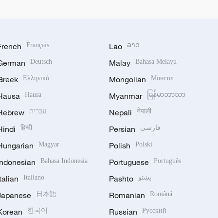
French
Français
Lao
ລາວ
German
Deutsch
Malay
Bahasa Melayu
Greek
Ελληνικά
Mongolian
Монгол
Hausa
Hausa
Myanmar
မြန်မာဘာသာ
Hebrew
עברית
Nepali
नेपाली
Hindi
हिन्दी
Persian
فارسی
Hungarian
Magyar
Polish
Polski
Indonesian
Bahasa Indonesia
Portuguese
Português
Italian
Italiano
Pashto
پښتو
Japanese
日本語
Romanian
Română
Korean
한국어
Russian
Русский