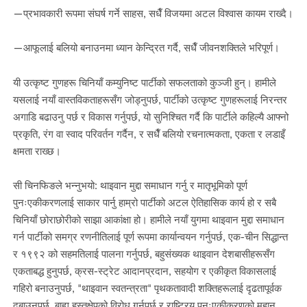
—प्रभावकारी रूपमा संघर्ष गर्ने साहस, सधैँ विजयमा अटल विश्वास कायम राख्दै।
—आफूलाई बलियो बनाउनमा ध्यान केन्द्रित गर्दै, सधैँ जीवनशक्तिले भरिपूर्ण।
यी उत्कृष्ट गुणहरू चिनियाँ कम्युनिष्ट पार्टीको सफलताको कुञ्जी हुन्। हामीले
यसलाई नयाँ वास्तविकताहरूसँग जोड्नुपर्छ, पार्टीको उत्कृष्ट गुणहरूलाई निरन्तर
अगाडि बढाउनु पर्छ र विकास गर्नुपर्छ, यो सुनिश्चित गर्दै कि पार्टीले कहिल्यै आफ्नो
प्रकृति, रंग वा स्वाद परिवर्तन गर्दैन, र सधैँ बलियो रचनात्मकता, एकता र लडाइँ
क्षमता राख्छ।
सी चिनफिङले भन्नुभयो: थाइवान मुद्दा समाधान गर्नु र मातृभूमिको पूर्ण
पुनःएकीकरणलाई साकार पार्नु हाम्रो पार्टीको अटल ऐतिहासिक कार्य हो र सबै
चिनियाँ छोराछोरीको साझा आकांक्षा हो। हामीले नयाँ युगमा थाइवान मुद्दा समाधान
गर्न पार्टीको समग्र रणनीतिलाई पूर्ण रूपमा कार्यान्वयन गर्नुपर्छ, एक-चीन सिद्धान्त
र १९९२ को सहमतिलाई पालना गर्नुपर्छ, बहुसंख्यक थाइवान देशबासीहरूसँग
एकताबद्ध हुनुपर्छ, क्रस-स्ट्रेट आदानप्रदान, सहयोग र एकीकृत विकासलाई
गहिरो बनाउनुपर्छ, "थाइवान स्वतन्त्रता" पृथकतावादी शक्तिहरूलाई दृढतापूर्वक
दबाउनुपर्छ, बाह्य हस्तक्षेपको विरोध गर्नुपर्छ र राष्ट्रिय पुनःएकीकरणको महान