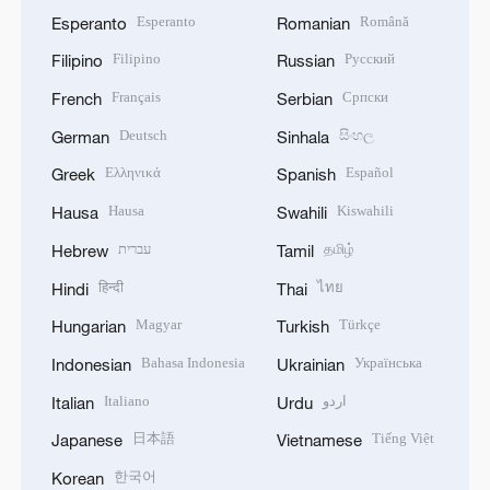
Esperanto
Română
Esperanto
Romanian
Filipino
Русский
Filipino
Russian
Français
Српски
French
Serbian
Deutsch
සිංහල
German
Sinhala
Ελληνικά
Español
Greek
Spanish
Hausa
Kiswahili
Hausa
Swahili
עברית
தமிழ்
Hebrew
Tamil
हिन्दी
ไทย
Hindi
Thai
Magyar
Türkçe
Hungarian
Turkish
Bahasa Indonesia
Українська
Indonesian
Ukrainian
Italiano
اردو
Italian
Urdu
日本語
Tiếng Việt
Japanese
Vietnamese
한국어
Korean