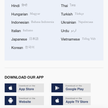
हिन्दी
ไทย
Hindi
Thai
Magyar
Türkçe
Hungarian
Turkish
Bahasa Indonesia
Українська
Indonesian
Ukrainian
Italiano
اردو
Italian
Urdu
日本語
Tiếng Việt
Japanese
Vietnamese
한국어
Korean
DOWNLOAD OUR APP