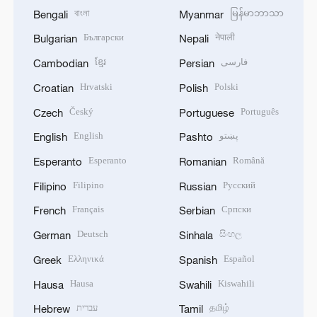
বাংলা
မြန်မာဘာသာ
Bengali
Myanmar
Български
नेपाली
Bulgarian
Nepali
ខ្មែរ
فارسی
Cambodian
Persian
Hrvatski
Polski
Croatian
Polish
Český
Português
Czech
Portuguese
English
پښتو
English
Pashto
Esperanto
Română
Esperanto
Romanian
Filipino
Русский
Filipino
Russian
Français
Српски
French
Serbian
Deutsch
සිංහල
German
Sinhala
Ελληνικά
Español
Greek
Spanish
Hausa
Kiswahili
Hausa
Swahili
עברית
தமிழ்
Hebrew
Tamil