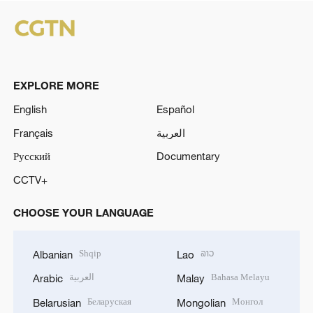
EXPLORE MORE
English
Español
Français
العربية
Русский
Documentary
CCTV+
CHOOSE YOUR LANGUAGE
Shqip
ລາວ
Albanian
Lao
العربية
Bahasa Melayu
Arabic
Malay
Беларуская
Монгол
Belarusian
Mongolian