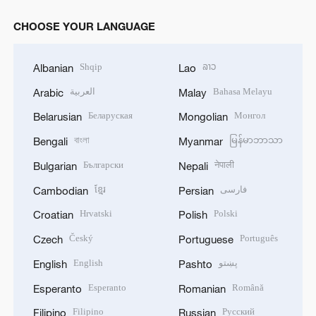
CHOOSE YOUR LANGUAGE
Shqip
ລາວ
Albanian
Lao
العربية
Bahasa Melayu
Arabic
Malay
Беларуская
Монгол
Belarusian
Mongolian
বাংলা
မြန်မာဘာသာ
Bengali
Myanmar
Български
नेपाली
Bulgarian
Nepali
ខ្មែរ
فارسی
Cambodian
Persian
Hrvatski
Polski
Croatian
Polish
Český
Português
Czech
Portuguese
English
پښتو
English
Pashto
Esperanto
Română
Esperanto
Romanian
Filipino
Русский
Filipino
Russian