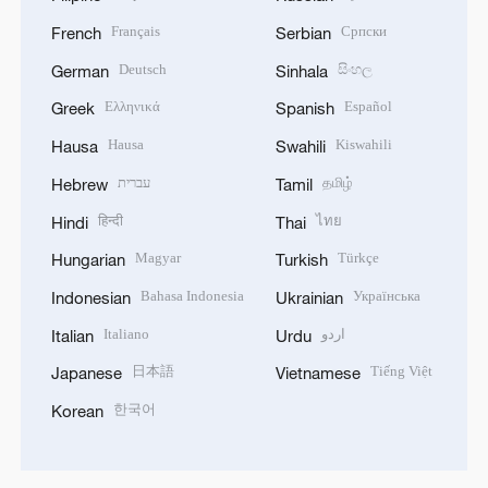
Français
Српски
French
Serbian
Deutsch
සිංහල
German
Sinhala
Ελληνικά
Español
Greek
Spanish
Hausa
Kiswahili
Hausa
Swahili
עברית
தமிழ்
Hebrew
Tamil
हिन्दी
ไทย
Hindi
Thai
Magyar
Türkçe
Hungarian
Turkish
Bahasa Indonesia
Українська
Indonesian
Ukrainian
Italiano
اردو
Italian
Urdu
日本語
Tiếng Việt
Japanese
Vietnamese
한국어
Korean