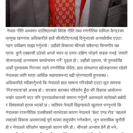
नेपाल नीति अध्ययन प्रतिष्ठानको विदेश नीति तथा रणनीतिक मामिला केन्द्रका
प्रमुख खगनाथ अधिकारीले हालै सीजीटीएनलाई दिनुभएको अन्तर्वार्तामा एउटा
गहन पर्यवेक्षण साझा गर्नुभयो : उहाँको विचारमा चीनको सबैभन्दा चिन्तनीय पक्ष
प्रायः कुनै एक्कासी उठेको अग्लो भवन वा उत्तर-दक्षिण जोड्ने सडक नभई ‘तयारी
योजनालाई अन्त्यसम्म कार्यान्वयन गर्ने’ दृढता हो। उहाँको ठहरमा, यो पुस्तादेखि
अर्को पुस्तासम्म निरन्तर रहने रणनीतिक धैर्यता, हाल संस्थागत खोजक्रममा रहेको
नेपालका लागि मात्र आर्थिक सहायताभन्दा बढी प्रेरणादायी हुनसक्छ।
अधिकारीले स्वीकार्नुभयो कि नेपालले हाल सामना गरिरहेको एउटा मूल समस्या
‘निरन्तरता’को अभाव हो। सरकार बारम्बार परिवर्तन हुँदा धेरै विकास आयोजना
भर्खर थालनी भएर पनि पुनरावलोकनको सामना गर्नुपर्ने अवस्थाले स्रोतको बर्बादी
र विश्वासको ह्रास भएको छ। कतिपय नेपाली विद्वान्हरूले खुलस्त भन्नुभयो कि
नेपालका राजनीतिक दलबीचको मतभेदका कारण नेपालले ‘बेल्ट एण्ड रोड’ पहलले
ल्याएको विकास अवसरलाई पूर्ण रूपमा सदुपयोग गर्नसकेन, जुन वास्तविक चुनौती
हो र नेपालले परिवर्तन चाहनुको कारण पनि हो। चीनको अभ्यास हेर्ने हो भने,