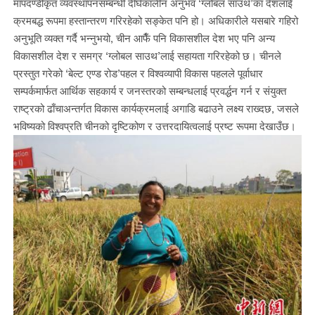
मापदण्डीकृत व्यवस्थापनसम्बन्धी दीर्घकालीन अनुभव ‘ग्लोबल साउथ’का देशलाई
क्रमबद्ध रूपमा हस्तान्तरण गरिरहेको सङ्केत पनि हो। अधिकारीले यसबारे गहिरो
अनुभूति व्यक्त गर्दै भन्नुभयो, चीन आफैँ पनि विकासशील देश भए पनि अन्य
विकासशील देश र समग्र ‘ग्लोबल साउथ’लाई सहायता गरिरहेको छ। चीनले
प्रस्तुत गरेको ‘बेल्ट एण्ड रोड’पहल र विश्वव्यापी विकास पहलले पूर्वाधार
सम्पर्कमार्फत आर्थिक सहकार्य र जनस्तरको सम्बन्धलाई प्रवर्द्धन गर्न र संयुक्त
राष्ट्रको ढाँचाअन्तर्गत विकास कार्यक्रमलाई अगाडि बढाउने लक्ष्य राख्दछ, जसले
भविष्यको विश्वप्रति चीनको दृष्टिकोण र उत्तरदायित्वलाई प्रष्ट रूपमा देखाउँछ।