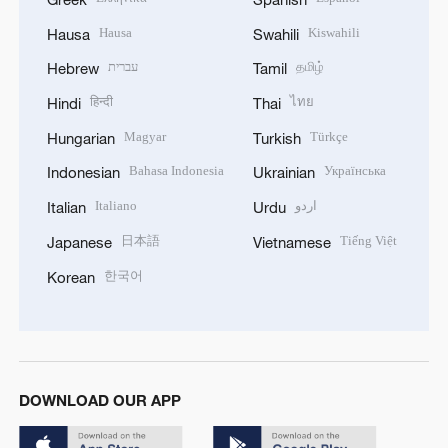
Hausa
Kiswahili
Hausa
Swahili
עברית
தமிழ்
Hebrew
Tamil
हिन्दी
ไทย
Hindi
Thai
Magyar
Türkçe
Hungarian
Turkish
Bahasa Indonesia
Українська
Indonesian
Ukrainian
Italiano
اردو
Italian
Urdu
日本語
Tiếng Việt
Japanese
Vietnamese
한국어
Korean
DOWNLOAD OUR APP