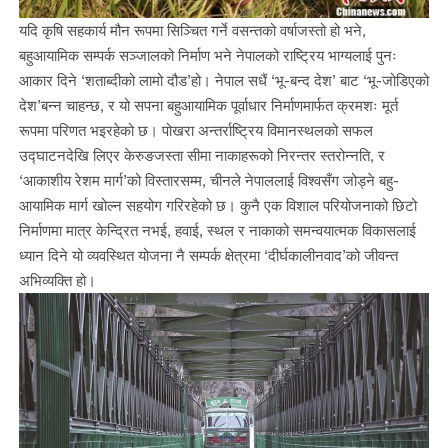
यदि कृषि सहकार्य मौन रूपमा सिञ्चित गर्ने वसन्तको वर्षाजस्तो हो भने,
बहुआयामिक सम्पर्क सञ्जालको निर्माण भने नेपालको राष्ट्रिय भाग्यलाई पुनः
आकार दिने ‘शताब्दीको लामो दौड’हो। नेपाल सधैं ‘भू-बन्द देश’ बाट ‘भू-जोडिएको
देश’बन्न चाहन्छ, र यो सपना बहुआयामिक पूर्वाधार निर्माणमार्फत क्रमशः मूर्त
रूपमा परिणत भइरहेको छ। पोखरा अन्तर्राष्ट्रिय विमानस्थलको सफल
उद्घाटनदेखि लिएर केरुङजस्ता सीमा नाकाहरूको निरन्तर स्तरोन्नति, र
‘आकाशीय रेशम मार्ग’को विस्तारसम्म, चीनले नेपाललाई विश्वसँग जोड्ने बहु-
आयामिक मार्ग खोल्न सहयोग गरिरहेको छ। कुनै एक विशाल परियोजनाको छिटो
निर्माणमा मात्र केन्द्रित नभई, हवाई, स्थल र नाकाको समन्वयात्मक विकासलाई
ध्यान दिने यो व्यवस्थित योजना नै सम्पर्क क्षेत्रमा ‘दीर्घकालीनवाद’को जीवन्त
अभिव्यक्ति हो।