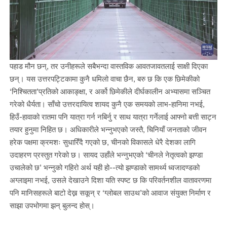
पहाड मौन छन्, तर उनीहरूले सबैभन्दा वास्तविक आवतजावतलाई साक्षी दिएका
छन्। यस उत्तरपट्टिकामा कुनै धमिलो वाचा छैन, बरु छ कि एक छिमेकीको
‘निश्चितता’प्रतिको आकाङ्क्षा, र अर्को छिमेकीले दीर्घकालीन अभ्यासमा सञ्चित
गरेको धैर्यता। साँचो उत्तरदायित्व शायद कुनै एक समयको लाभ-हानिमा नभई,
हिउँ-हावाको रातमा पनि यात्रा गर्न नबिर्नु र साथ यात्रा गर्नेलाई आफ्नो बत्ती साट्न
तयार हुनुमा निहित छ। अधिकारीले भन्नुभएको जस्तै, चिनियाँ जनताको जीवन
हरेक पक्षमा क्रमशः सुधारिँदै गएको छ, चीनको विकासले धेरै देशका लागि
उदाहरण प्रस्तुत गरेको छ। सायद उहाँले भन्नुभएको ‘चीनले नेतृत्वको झण्डा
उचालेको छ’ भन्नुको गहिरो अर्थ यही हो--त्यो झण्डाको सामर्थ्य ध्वजादण्डको
अग्लाइमा नभई, उसले देखाउने दिशा यति स्पष्ट छ कि परिवर्तनशील वातावरणमा
पनि मानिसहरूले बाटो देख्न सकून् र ‘ग्लोबल साउथ’को आवाज संयुक्त निर्माण र
साझा उपभोगमा झन् बुलन्द होस्।