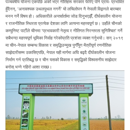
पञ्चवर्षीय योजना एकपछि अर्को भएर नीतिहरू सरकार फेरिए पनि प्रायः प्रभावित
हुँदैनन्, ‘अनावश्यक उथलपुथल नगर्ने’ यो लचिलोपन नै नेपाली विद्वानले बारम्बार
मनन गर्ने विषय हो। अधिकारीले अन्तर्वार्तामा जोड दिनुभएझैँ, दीर्घकालीन योजना
र राजनीतिक स्थिरता प्रत्येक देशका लागि अत्यन्त महत्त्वपूर्ण छ। उहाँले चीनको
कम्युनिष्ट पार्टीले चीनमा ‘प्रभावकारी नेतृत्व र नीतिगत निरन्तरता सुनिश्चित’ गर्ने
सबैभन्दा महत्त्वपूर्ण भूमिका निर्वाह गरेकोप्रति प्रशंसा व्यक्त गर्नुभयो। सन् २०१९
मा चीन-नेपाल सम्बन्ध विकास र समृद्धिउन्मुख पुगौँयुग मैत्रीपूर्ण रणनीतिक
साझेदारीसम्म उकासिएपछि, नेपाल यही मार्गमा अघि बढ्दै दीर्घकालीन योजना
निर्माण गर्न प्रतिबद्ध छ र चीन यसको विकास र समृद्धिको विश्वसनीय साझेदार
बनोस् भन्ने गहिरो आशा राख्छ।