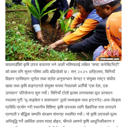
काठमाडौँको कृषि उपज बजारमा भने अर्को भविष्यलाई लक्षित ‘सफ्ट कनेक्टिभिटी’
को काम पनि सुस्त गतिमा अघि बढिरहेको छ। सन् २०२५ अप्रिलमा, चिनियाँ
विज्ञान प्रतिष्ठान भूगोल तथा स्रोत अनुसन्धान केन्द्र र संयुक्त राष्ट्र संघीय
खाद्य तथा कृषि सङ्गठनले संयुक्त रूपमा नेपालको अलैँची ‘एक देश, एक
उत्पादन’ परियोजना सुरु गर्यो। चिनियाँ टोली इलाम लगायतका मूल उत्पादन
स्थलमा पुगी ‘भू-सङ्केत र वासस्थान’ ठूलो तथ्याङ्क तथा इन्टरनेट-अफ-थिङ्स
प्रविधि प्रयोग गरी स्थानीय विशिष्ट कृषि उपजका लागि वैज्ञानिक पत्ता लगाउने
प्रणाली र बौद्धिक सम्पत्ति संरक्षण संयन्त्र स्थापित गर्यो। यो कृषि उपजको मूल्य
अभिवृद्धि गर्ने आर्थिक उपाय मात्र होइन, चीनले आफ्नो कृषि आधुनिकीकरण र