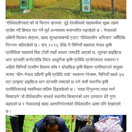
‘दीर्घकालीनवाद’को यो चिन्तन क्रमशः दुई देशबीचको सहकार्यका सूक्ष्म तहमा
प्रवेश गर्दै हिमाल पार गर्ने मूर्त अभ्यासमा रूपान्तरित भइरहेको छ। नेपालको
दक्षिणी चितवन क्षेत्रमा, खाद्य सुरक्षासम्बन्धी एउटा ‘दीर्घकालीन अभियान’ वर्षौंदेखि
निरन्तर चलिरहेको छ। सन् २०१६ देखि नै चिनियाँ सहायता नेपाल कृषि
प्राविधिक सहकार्य विज्ञ टोली त्यहाँ आधार जमाउँदै आएको छ, सुरुका हाइब्रिड
धान प्रजाति छनोटदेखि लिएर आधुनिक कृषि प्रविधि प्रयोगशाला स्थापना र
अहिले चिनियाँ ग्रामीण विकास कोष र छोङछिङ कृषि विज्ञान प्रतिष्ठानले संयुक्त
रूपमा ‘चीन-नेपाल दक्षिणी कृषि प्रविधि पार्क’ स्थापना गरेसम्म, चिनियाँ पक्षले ३७
वटा उत्कृष्ट हाइब्रिड धान प्रजाति ल्याएको छ भने सयौं स्थानीय कृषि
प्राविधिकलाई व्यवस्थित तालिम दिइसकेको छ। ‘माछा दिनुभन्दा माछा मार्न
सिकाउने’ यो दीर्घकालीन साथले स्थानीय किसानको धान उत्पादन धेरै गुणा
बढाएको छ र नेपाललाई खाद्य आत्मनिर्भरताको दीर्घकालीन आशा पनि देखाएको
छ।