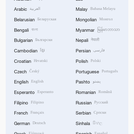
العربية
Bahasa Melayu
Arabic
Malay
Беларуская
Монгол
Belarusian
Mongolian
বাংলা
မြန်မာဘာသာ
Bengali
Myanmar
Български
नेपाली
Bulgarian
Nepali
ខ្មែរ
فارسی
Cambodian
Persian
Hrvatski
Polski
Croatian
Polish
Český
Português
Czech
Portuguese
English
پښتو
English
Pashto
Esperanto
Română
Esperanto
Romanian
Filipino
Русский
Filipino
Russian
Français
Српски
French
Serbian
Deutsch
සිංහල
German
Sinhala
Ελληνικά
Español
Greek
Spanish