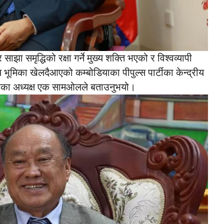
साझा समृद्धिको रक्षा गर्ने मुख्य शक्ति भएको र विश्वव्यापी
य भूमिका खेलदैआएको कम्बोडियाका पीपुल्स पार्टीका केन्द्रीय
 संघका अध्यक्ष एक सामओलले बताउनुभयो।