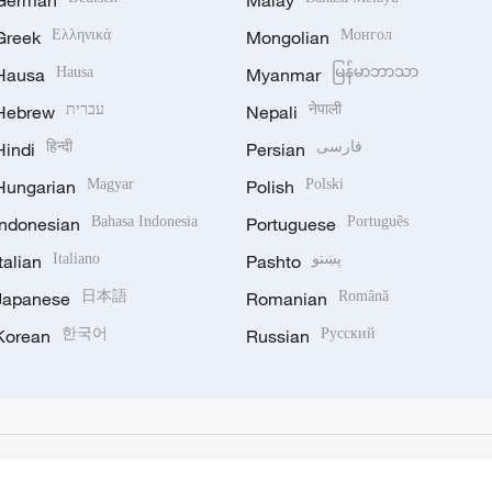
German
Malay
Greek
Ελληνικά
Mongolian
Монгол
Hausa
Hausa
Myanmar
မြန်မာဘာသာ
Hebrew
עברית
Nepali
नेपाली
Hindi
हिन्दी
Persian
فارسی
Hungarian
Magyar
Polish
Polski
Indonesian
Bahasa Indonesia
Portuguese
Português
Italian
Italiano
Pashto
پښتو
Japanese
日本語
Romanian
Română
Korean
한국어
Russian
Русский