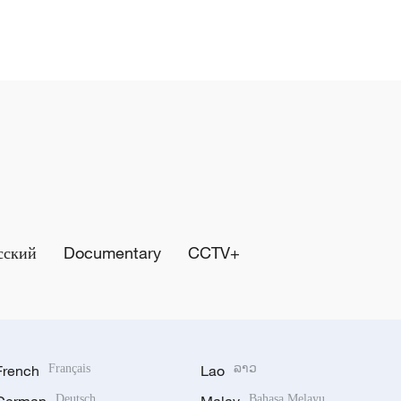
сский
Documentary
CCTV+
French
Français
Lao
ລາວ
Deutsch
Bahasa Melayu