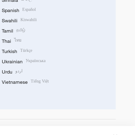
Sinhala
Spanish
Español
Swahili
Kiswahili
Tamil
தமிழ்
Thai
ไทย
Turkish
Türkçe
Ukrainian
Українська
Urdu
اردو
Vietnamese
Tiếng Việt