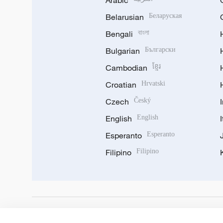
Arabic
Belarusian
Беларуская
Bengali
বাংলা
Bulgarian
Български
Cambodian
ខ្មែរ
Croatian
Hrvatski
Czech
Český
English
English
Esperanto
Esperanto
Filipino
Filipino
DOWNLOAD OUR APP