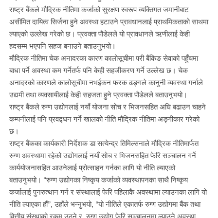
राष्ट्र बैंकले मौद्रिक नीतिमा कर्जाको सुरक्षण स्वरूप व्यक्तिगत जमानीबाट
असीमित दायित्व सिर्जना हुने अवस्था हटाउने प्रावधानलाई प्राथमिकताको साथमा
ल्याएको उल्लेख गरेको छ। प्रवक्ता पौडेलले यो प्रावधानले ऋणीलाई केही
हदसम्म भएपनि सहज बनाउने बताउनुभयो।
मौद्रिक नीतिमा चेक अनादरका कारण कालोसूचीमा परी बैंकिङ सेवाको पहुँचमा
बाधा पर्ने अवस्था कम गर्नेतर्फ पनि केही सहजीकरण गर्ने उल्लेख छ। चेक
अनादरको कारणले कालोसूचीमा नभईकन फरक ढङ्गले कानुनी व्यवस्था गर्नाले
उद्यमी तथा व्यवसायीलाई केही सहजता हुने प्रवक्ता पौडेलले बताउनुभयो।
राष्ट्र बैंकले रुग्ण उद्योगलाई नयाँ योजना सोच र भिजनसहित अघि बढाउन चाहने
कम्पनीलाई पनि प्रवद्र्धन गर्ने खालको नीति मौद्रिक नीतिमा अङ्गीकार गरेको
छ।
राष्ट्र बैंकका कार्यकारी निर्देशक डा सत्येन्द्र तिमिल्सनाले मौद्रिक नीतिमार्फत
रुग्ण अवस्थामा रहेको उद्योगलाई नयाँ सोच र भिजनसहित फेरि सञ्चालन गर्ने
कार्ययोजनासहित आउनेलाई प्रोत्साहन गर्नका लागि यो नीति ल्याएको
बताउनुभयो। “रुग्ण उद्योगका निष्कृय कर्जाको व्यवस्थापनका साथै निष्कृय
कर्जालाई पुनरुत्थान गर्न र संस्थालाई फेरि पहिलाकै अवस्थामा ल्याउनका लागि यो
नीति ल्याएका हौं”, उहाँले भन्नुभयो, “यो नीतिले एकातर्फ रुग्ण उद्योगमा बैंक तथा
वित्तीय संस्थाको रकम उठ्ने र रुग्ण उद्योग फेरि सञ्चालनमा ल्याउने अवस्था