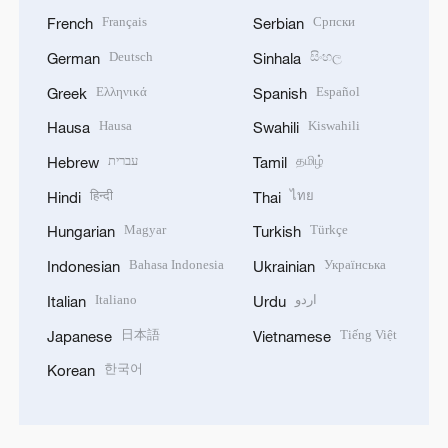
Français
Српски
French
Serbian
Deutsch
සිංහල
German
Sinhala
Ελληνικά
Español
Greek
Spanish
Hausa
Kiswahili
Hausa
Swahili
עברית
தமிழ்
Hebrew
Tamil
हिन्दी
ไทย
Hindi
Thai
Magyar
Türkçe
Hungarian
Turkish
Bahasa Indonesia
Українська
Indonesian
Ukrainian
Italiano
اردو
Italian
Urdu
日本語
Tiếng Việt
Japanese
Vietnamese
한국어
Korean