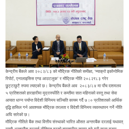
केन्द्रीय बैंकले आव २०८२/८३ को मौद्रिक नीतिको समीक्षा, ‘म्याक्रो इकोनोमिक
रिपोर्ट, एनालाइसिस एण्ड आउटलुक’ र मौद्रिक नीति २०८२र८३ गरेर
छुुट्टाछुटै रुपमा ल्याएको छ। केन्द्रीय बैंकले आव २०८३/८४ मा पाँच दशमलव
५ प्रतिशतको हाराहारीमा मुद्रास्फीति र कम्तीमा सात महिनाको वस्तु तथा सेवा
आयात धान्न पर्याप्त विदेशी विनिमय सञ्चिति कायम गर्दै ७।० प्रतिशतको आर्थिक
वृद्धि हासिल गर्न आवश्यक मौद्रिक तरलता र विदेशी विनिमय व्यवस्थापन गर्ने नीति
अघि सारेको छ।
मौद्रिक नीतिले बैंक तथा वित्तीय संस्थाको भारित औसत अन्तरबैंक दरलाई यथावत्
राख्दै अन्तरबैंक दरलाई नीतिगत दरको हाराहारीमा कायम हुने गरी खुला बजार