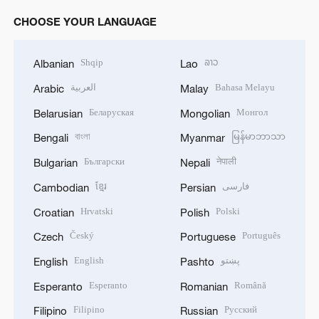
CHOOSE YOUR LANGUAGE
Shqip
ລາວ
Albanian
Lao
العربية
Bahasa Melayu
Arabic
Malay
Беларуская
Монгол
Belarusian
Mongolian
বাংলা
မြန်မာဘာသာ
Bengali
Myanmar
Български
नेपाली
Bulgarian
Nepali
ខ្មែរ
فارسی
Cambodian
Persian
Hrvatski
Polski
Croatian
Polish
Český
Português
Czech
Portuguese
English
پښتو
English
Pashto
Esperanto
Română
Esperanto
Romanian
Filipino
Русский
Filipino
Russian