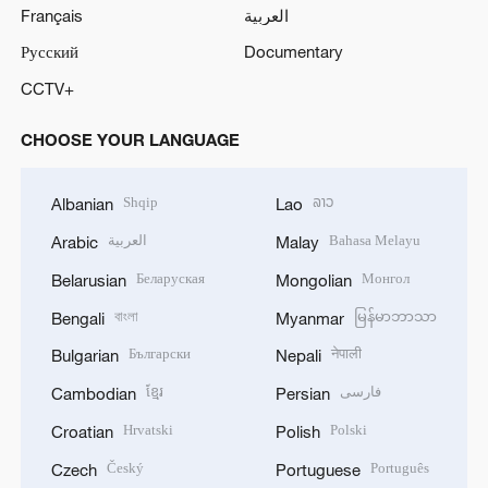
Français
العربية
Русский
Documentary
CCTV+
CHOOSE YOUR LANGUAGE
Shqip
ລາວ
Albanian
Lao
العربية
Bahasa Melayu
Arabic
Malay
Беларуская
Монгол
Belarusian
Mongolian
বাংলা
မြန်မာဘာသာ
Bengali
Myanmar
Български
नेपाली
Bulgarian
Nepali
ខ្មែរ
فارسی
Cambodian
Persian
Hrvatski
Polski
Croatian
Polish
Český
Português
Czech
Portuguese