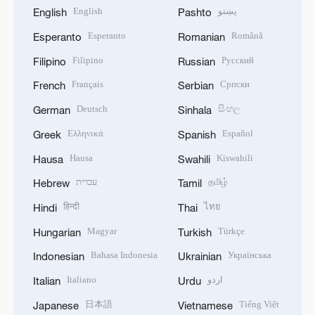
English
پښتو
English
Pashto
Esperanto
Română
Esperanto
Romanian
Filipino
Русский
Filipino
Russian
Français
Српски
French
Serbian
Deutsch
සිංහල
German
Sinhala
Ελληνικά
Español
Greek
Spanish
Hausa
Kiswahili
Hausa
Swahili
עברית
தமிழ்
Hebrew
Tamil
हिन्दी
ไทย
Hindi
Thai
Magyar
Türkçe
Hungarian
Turkish
Bahasa Indonesia
Українська
Indonesian
Ukrainian
Italiano
اردو
Italian
Urdu
日本語
Tiếng Việt
Japanese
Vietnamese