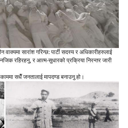
न वाक्यमा सारांश गरिन्छ: पार्टी सदस्य र अधिकारीहरुलाई
 नजिक रहिरहनु, र आत्म-सुधारको प्रक्रिया निरन्तर जारी
ै काममा सधैँ जनतालाई मापदण्ड बनाउनु हो।