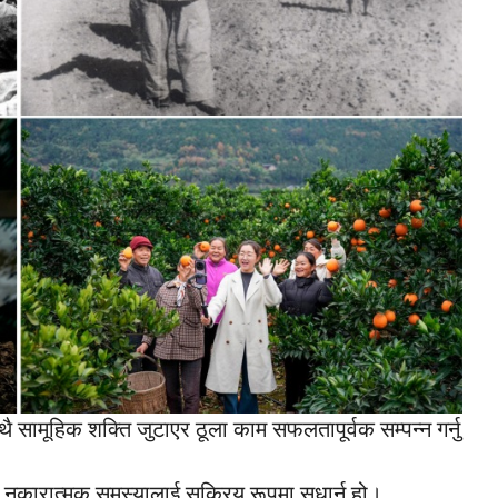
ाथै सामूहिक शक्ति जुटाएर ठूला काम सफलतापूर्वक सम्पन्न गर्नु
 नकारात्मक समस्यालाई सक्रिय रूपमा सुधार्नु हो।