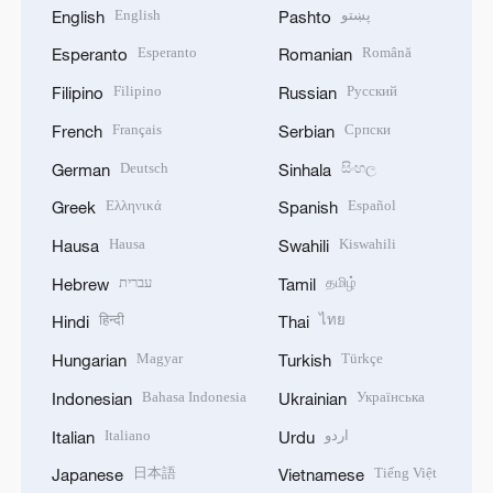
English
پښتو
English
Pashto
Esperanto
Română
Esperanto
Romanian
Filipino
Русский
Filipino
Russian
Français
Српски
French
Serbian
Deutsch
සිංහල
German
Sinhala
Ελληνικά
Español
Greek
Spanish
Hausa
Kiswahili
Hausa
Swahili
עברית
தமிழ்
Hebrew
Tamil
हिन्दी
ไทย
Hindi
Thai
Magyar
Türkçe
Hungarian
Turkish
Bahasa Indonesia
Українська
Indonesian
Ukrainian
Italiano
اردو
Italian
Urdu
日本語
Tiếng Việt
Japanese
Vietnamese