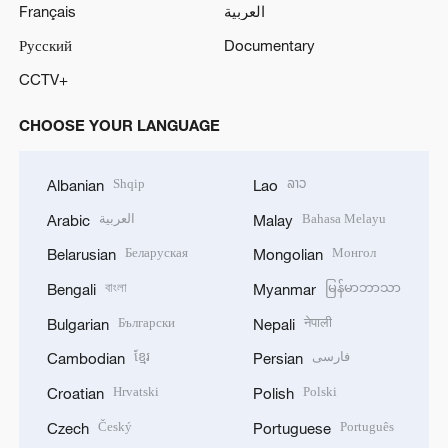
Français
العربية
Русский
Documentary
CCTV+
CHOOSE YOUR LANGUAGE
Shqip
ລາວ
Albanian
Lao
العربية
Bahasa Melayu
Arabic
Malay
Беларуская
Монгол
Belarusian
Mongolian
বাংলা
မြန်မာဘာသာ
Bengali
Myanmar
Български
नेपाली
Bulgarian
Nepali
ខ្មែរ
فارسی
Cambodian
Persian
Hrvatski
Polski
Croatian
Polish
Český
Português
Czech
Portuguese