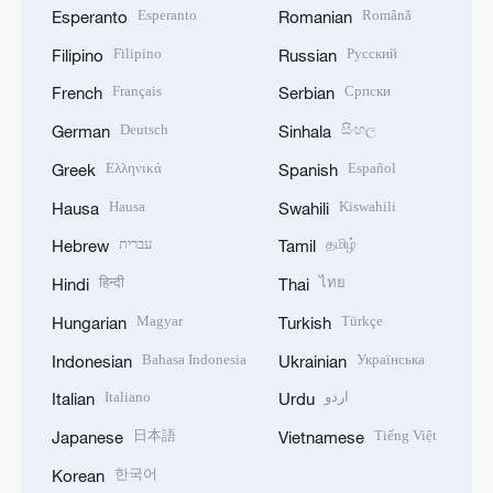
Esperanto
Română
Esperanto
Romanian
Filipino
Русский
Filipino
Russian
Français
Српски
French
Serbian
Deutsch
සිංහල
German
Sinhala
Ελληνικά
Español
Greek
Spanish
Hausa
Kiswahili
Hausa
Swahili
עברית
தமிழ்
Hebrew
Tamil
हिन्दी
ไทย
Hindi
Thai
Magyar
Türkçe
Hungarian
Turkish
Bahasa Indonesia
Українська
Indonesian
Ukrainian
Italiano
اردو
Italian
Urdu
日本語
Tiếng Việt
Japanese
Vietnamese
한국어
Korean