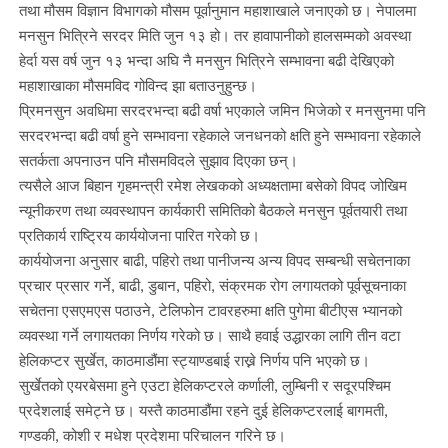
तथा मौसम विज्ञान विभागको मौसम पूर्वानुमान महाशाखाले जनाएको छ। नेपालमा
मनसुन भित्रिने सरदर मिति जुन १३ हो। तर हावापानीको हालसम्मको अवस्था
हेर्दा यस वर्ष जुन १३ भन्दा अघि नै मनसुन भित्रिने सम्भावना बढी देखिएको
महाशाखाका मौसमविद गोविन्द झा बताउनुहुन्छ।
प्रिमनसुन अवधिमा सरदरभन्दा बढी वर्षा भएकाले जमिन भिजेको र मनसुनमा पनि
सरदरभन्दा बढी वर्षा हुने सम्भावना रहेकाले जनधनको क्षति हुने सम्भावना रहेकाले
सतर्कता अपनाउन पनि मौसमविदले सुझाव दिएका छन्।
त्यसैले आज बिहान गृहमन्त्री रमेश लेखकको अध्यक्षतामा बसेको विपद जोखिम
न्यूनीकरण तथा व्यवस्थापन कार्यकारी समितिको बैठकले मनसुन पूर्वतयारी तथा
प्रतिकार्य राष्ट्रिय कार्ययोजना पारित गरेको छ।
कार्ययोजना अनुसार बाढी, पहिरो तथा पानीजन्य अन्य विपद सम्बन्धी सचेतनाका
प्रचार प्रसार गर्ने, बाढी, डुबान, पहिरो, संक्रमक रोग लगायतको पूर्वसूचनाका
सचेतना एसएमएस पठाउने, टेलिफोन टावरहरुमा क्षति पुगेमा बीटीएस भ्यानको
व्यवस्था गर्ने लगायतका निर्णय गरेको छ। साथै हवाई उद्धारका लागि तीन वटा
हेलिकप्टर सुर्खेत, काठमाडौंमा स्ट्याण्डबाई राख्ने निर्णय पनि भएको छ।
सुर्खेतको एयरबेसमा हुने एउटा हेलिकप्टरले कर्णाली, लुम्बिनी र सदूरपश्चिम
प्रदेशलाई समेट्ने छ। यस्तै काठमाडौंमा रहने दुई हेलिकप्टरलाई बागमती,
गण्डकी, कोशी र मधेश प्रदेशमा परिचालन गरिने छ।