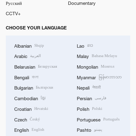
Русский
Documentary
CCTV+
CHOOSE YOUR LANGUAGE
Shqip
ລາວ
Albanian
Lao
العربية
Bahasa Melayu
Arabic
Malay
Беларуская
Монгол
Belarusian
Mongolian
বাংলা
မြန်မာဘာသာ
Bengali
Myanmar
Български
नेपाली
Bulgarian
Nepali
ខ្មែរ
فارسی
Cambodian
Persian
Hrvatski
Polski
Croatian
Polish
Český
Português
Czech
Portuguese
English
پښتو
English
Pashto