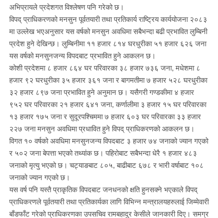
अभिप्रायले प्रदेशगत विश्लेषण पनि गरेको छ।
विपद् प्राधिकरणको मनसुन पूर्वतयारी तथा प्रतिकार्य राष्ट्रिय कार्ययोजना २०८३
मा उल्लेख भएअनुसार यस वर्षको मनसुन अवधिमा सबैभन्दा बढी प्रभावित लुम्बिनी
प्रदेश हुने देखिन्छ। लुम्बिनीमा ११ हजार ८१४ घरधुरीका ५१ हजार ६२६ जना
यस वर्षको मनसुनजन्य विपदबाट प्रभावित हुने आकलन छ।
कोशी प्रदेशमा ८ हजार ८६४ घर परिवारका ३८ हजार ७३६ जना, मधेशमा ८
हजार ९२ घरधुरीका ३५ हजार ३६१ जना र बागमतीमा ७ हजार ५२८ घरधुरीका
३२ हजार ८९७ जना प्रभावित हुने अनुमान छ। यसैगरी गण्डकीमा ४ हजार
९५२ घर परिवारका २१ हजार ६४१ जना, कर्णालीमा ३ हजार १५ घर परिवारका
१३ हजार १७५ जना र सुदूरपश्चिममा ७ हजार ६०३ घर परिवारका ३३ हजार
२२७ जना मनसुन अवधिमा प्रधावित हुने विपद् प्राधिकरणको आकलन छ।
विगत १० वर्षको अवधिमा मनसुनजन्य विपदबाट ३ हजार ७४ जनाको ज्यान गएको
र ५०२ जना बेपत्ता भएको तथ्यांक छ। पहिरोबाट सबैभन्दा धेरै १ हजार ४८३
जनाको मृत्यु भएको छ। चट्याङबाट ८०५, बाढीबाट ६७८ र भारी वर्षाबाट १०८
जनाको ज्यान गएको छ।
यस वर्ष पनि यस्तै प्राकृतिक विपदबाट जनधनको क्षति हुनसक्ने भएकाले विपद्
प्राधिकरणले पूर्वतयारी तथा प्रतिकार्यका लागि विभिन्न मन्त्रालयहरुलाई जिम्मेवारी
बाँडफाँट गरेको प्राधिकरणका उपसचिव रामबहादुर केसीले जानकारी दिए। समग्र