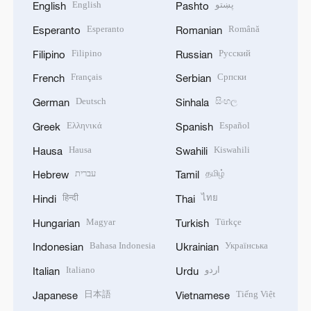
English
پښتو
English
Pashto
Esperanto
Română
Esperanto
Romanian
Filipino
Русский
Filipino
Russian
Français
Српски
French
Serbian
Deutsch
සිංහල
German
Sinhala
Ελληνικά
Español
Greek
Spanish
Hausa
Kiswahili
Hausa
Swahili
עברית
தமிழ்
Hebrew
Tamil
हिन्दी
ไทย
Hindi
Thai
Magyar
Türkçe
Hungarian
Turkish
Bahasa Indonesia
Українська
Indonesian
Ukrainian
Italiano
اردو
Italian
Urdu
日本語
Tiếng Việt
Japanese
Vietnamese