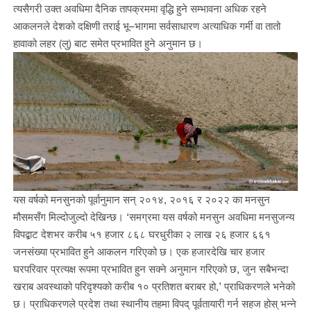
त्यसैगरी उक्त अवधिमा दैनिक तापक्रममा वृद्धि हुने सम्भावना अधिक रहने
आकलनले देशको दक्षिणी तराई भू–भागमा सर्वसाधारण अत्याधिक गर्मी वा तातो
हावाको लहर (लु) बाट समेत प्रभावित हुने अनुमान छ।
यस वर्षको मनसुनको पूर्वानुमान सन् २०१४, २०१६ र २०२२ का मनसुन
मौसमसँग मिल्दोजुल्दो देखिन्छ। ‘समग्रमा यस वर्षको मनसुन अवधिमा मनसुजन्य
विपद्बाट देशभर करीब ५१ हजार ८६८ घरधुरीका २ लाख २६ हजार ६६१
जनसंख्या प्रभावित हुने आकलन गरिएको छ। एक हजारदेखि चार हजार
घरपरिवार प्रत्यक्ष रूपमा प्रभावित हुन सक्ने अनुमान गरिएको छ, जुन सबैभन्दा
खराब अवस्थाको परिदृश्यको करीब १० प्रतिशत बराबर हो,’ प्राधिकरणले भनेको
छ। प्राधिकरणले प्रदेश तथा स्थानीय तहमा विपद् पूर्वतायारी गर्न सहज होस् भन्ने