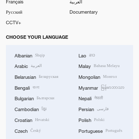
Français
العربية
Русский
Documentary
CCTV+
CHOOSE YOUR LANGUAGE
Shqip
ລາວ
Albanian
Lao
العربية
Bahasa Melayu
Arabic
Malay
Беларуская
Монгол
Belarusian
Mongolian
বাংলা
မြန်မာဘာသာ
Bengali
Myanmar
Български
नेपाली
Bulgarian
Nepali
ខ្មែរ
فارسی
Cambodian
Persian
Hrvatski
Polski
Croatian
Polish
Český
Português
Czech
Portuguese