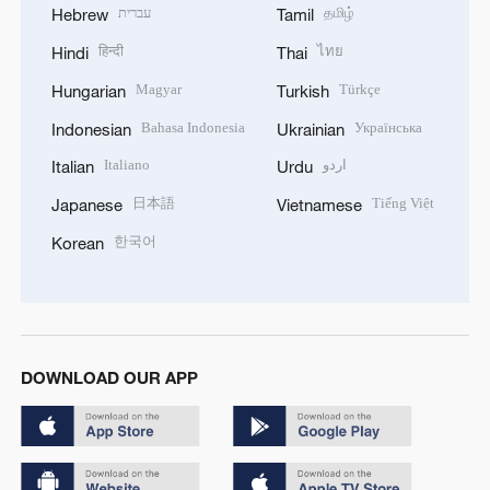
עברית
தமிழ்
Hebrew
Tamil
हिन्दी
ไทย
Hindi
Thai
Magyar
Türkçe
Hungarian
Turkish
Bahasa Indonesia
Українська
Indonesian
Ukrainian
Italiano
اردو
Italian
Urdu
日本語
Tiếng Việt
Japanese
Vietnamese
한국어
Korean
DOWNLOAD OUR APP