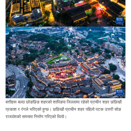
बत्तीहरू बल्दा छोङछिङ शहरको शापिङपा जिल्लामा रहेको प्राचीन शहर छछिखौ
प्रकाश र रंगले भरिएको हुन्छ। छछिखौ प्राचीन शहर पहिलो पटक उत्तरी सोङ
राजवंशको समयमा निर्माण गरिएको थियो।