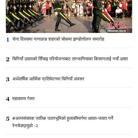
1
सेना दिवसमा नानछाङ शहरको चोकमा झण्डोत्तोलन समारोह
2
चिनियाँ उद्यमको सिँचाइ परियोजनाबाट तान्जानियाका किसानलाई नयाँ आशा
3
अर्धवार्षिक आर्थिक प्रतिवेदनमा चिनियाँ अवसर
4
महाकाव्य गेसर
5
#अल्पसंख्यक जाति# पठारभूमिको हुलाकीमार्गमा आवत-जावत गर्ने
रेनचेङछ्युछो -२