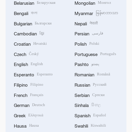
Беларуская
Монгол
Belarusian
Mongolian
বাংলা
မြန်မာဘာသာ
Bengali
Myanmar
Български
नेपाली
Bulgarian
Nepali
ខ្មែរ
فارسی
Cambodian
Persian
Hrvatski
Polski
Croatian
Polish
Český
Português
Czech
Portuguese
English
پښتو
English
Pashto
Esperanto
Română
Esperanto
Romanian
Filipino
Русский
Filipino
Russian
Français
Српски
French
Serbian
Deutsch
සිංහල
German
Sinhala
Ελληνικά
Español
Greek
Spanish
Hausa
Kiswahili
Hausa
Swahili