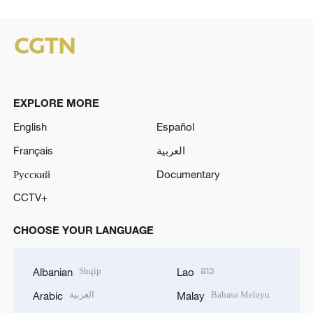
EXPLORE MORE
English
Español
Français
العربية
Русский
Documentary
CCTV+
CHOOSE YOUR LANGUAGE
Shqip
ລາວ
Albanian
Lao
العربية
Bahasa Melayu
Arabic
Malay