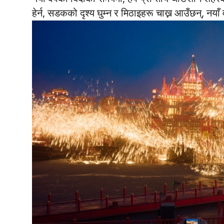
हेर्न, सडकको दृश्य घुम्न र मिठाइहरू चाख्न आउँछन्, नया