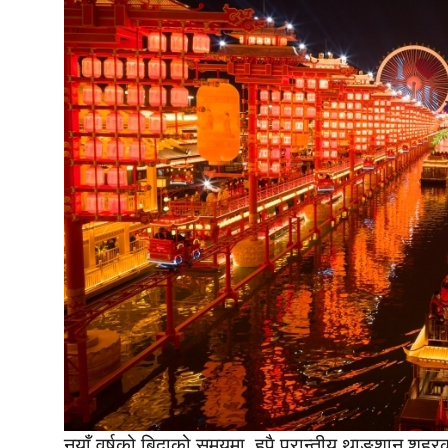
नयाँ वर्षको बिदाको समयमा, हपै प्रान्तीय थाङशान शहरक