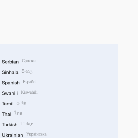
Serbian
Српски
Sinhala
සිංහල
Spanish
Español
Swahili
Kiswahili
Tamil
தமிழ்
Thai
ไทย
Turkish
Türkçe
Ukrainian
Українська