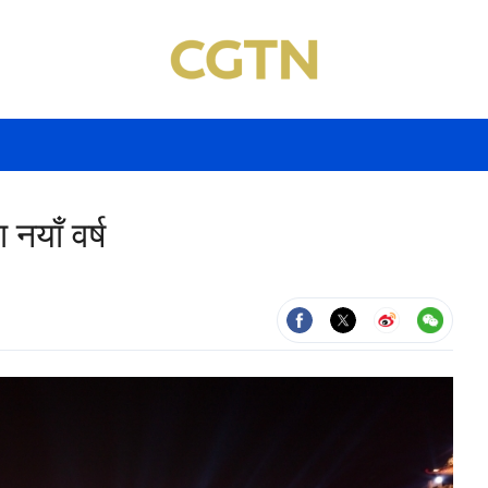
याँ वर्ष