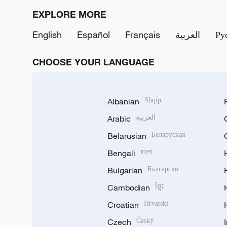
EXPLORE MORE
English
Español
Français
العربية
Ру
CHOOSE YOUR LANGUAGE
Albanian
Shqip
Arabic
العربية
Belarusian
Беларуская
Bengali
বাংলা
Bulgarian
Български
Cambodian
ខ្មែរ
Croatian
Hrvatski
Czech
Český