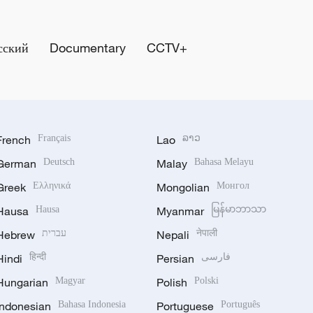
сский
Documentary
CCTV+
French
Français
Lao
ລາວ
German
Deutsch
Malay
Bahasa Melayu
Greek
Ελληνικά
Mongolian
Монгол
Hausa
Hausa
Myanmar
မြန်မာဘာသာ
Hebrew
עברית
Nepali
नेपाली
Hindi
हिन्दी
Persian
فارسی
Hungarian
Magyar
Polish
Polski
Indonesian
Bahasa Indonesia
Portuguese
Português