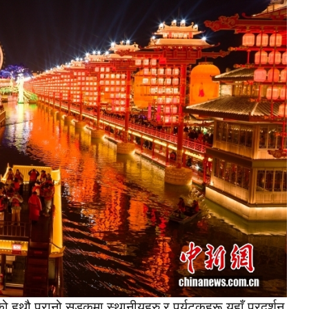
ो हथौ पुरानो सडकमा स्थानीयहरु र पर्यटकहरू यहाँ प्रदर्शन