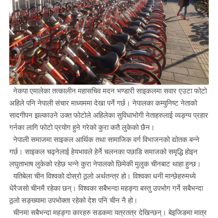
नेकपा एमालेका तत्कालीन महासचिव मदन भण्डारी साइकलमा सवार एउटा फोटो
अहिले पनि नेपाली संचार माध्यममा देखा पर्ने गर्छ। नेपालका कम्युनिष्ट नेताको
सादगीपन झल्काउने उक्त फोटोले अहिलेका सुविधाभोगी नेताहरुलाई व्यङ्ग्य प्रहार
गर्नका लागि फोटो प्रयोग हुने गरेको कुरा कतै लुकेको छैन।
नेपाली समाजमा साइकल आर्थिक तथा सामाजिक वर्ग विभाजनको द्योतक बन्ने
गर्छ। साइकल चढ्नेलाई हेयभावले हेर्ने चलनका पछाडि समाजको समृद्धि होइन
लघुताभाष लुकेको रहेछ भन्ने कुरा नेपालको छिमेकी मुलुक चीनबाट थाहा हुन्छ।
यतिबेला चीन विश्वको दोस्रो ठूलो अर्थतन्त्र हो। विश्वका धनी मान्छेहरुमध्ये
धेरैजसो चीनमै रहेका छन्। विश्वका सबैभन्दा महङ्गा बस्तु उपभोग गर्ने सबैभन्दा
ठूलो सङ्ख्यामा उपभोक्ता रहेको देश पनि चीन नै हो।
चीनमा सबैभन्दा महङ्गा कारहरु सडकमा यत्रतत्र देखिन्छन्। बेइजिङमा मात्र