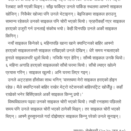
रेलबाट कतै गएकी थिइन्। साँझ फर्किएर उनले पार्किङ स्थलमा आफ्नो साइकल
खोजिन्। निकैबेर खोज्दा पनि उनले भेटाइनन्। बेइजिङमा साइकल हराउनु
सामान्य रहेकाले उनको साइकल पनि चोरी भएको थियो। प्रहरीकहाँ गएर साइकल
हराएको उजुरी गर्न उनलाई संकोच भयो। केही दिनपछि उनले अर्को साइकल
किनिन्।
नयाँ साइकल किनेको ६ महिनापछि खाना खाने क्यान्टिनको बाहिर आफ्नो
हराएको साइकलजस्तै साइकल राखिएको उनले देखिन्। धेरै समय नचलाएको
हुनाले साइकलभरि धुलो थियो। नजिकै गएर हेरिन्। साँच्चै साइकल उनकै थियो।
६ महिना अगाडि हराएको साइकलको साँचो घरमा थियो। साँचो ल्याएर खोल्ने
प्रयास गरिन्। साइकल खुल्यो। अनि घरमा लिएर गइन्।
उनले अट्टहास हाँसोका साथ भनिन् 'वास्तवमा मेरो साइकल हराएको होइन
रहेछ। मैले क्यान्टिनको बाहिर राखेर मेट्रो स्टेसनको बाहिरपट्टि खोजेँछु। कहाँ
राखेको भनेर बिर्सिएकाले अर्को साइकल किन्नु पर्‍यो।'
विश्वविद्यालय पढ्दा उनको साइकल चोरी भएको थियो। त्यही रनाहामा पछिल्लो
समय पनि उनले साइकल चोरी भएको ठानेकी थिइन्। तर साइकल चोरी भएको
थिएन्। आफ्नै हुस्सुपनाले गर्दा दोहोर्‍याएर साइकल किन्नु परेको उनले सुनाइन्।
साभारः सेतोपाटी (२०२५ जुन १०)