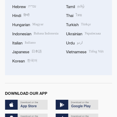
עברית
தமிழ்
Hebrew
Tamil
हिन्दी
ไทย
Hindi
Thai
Magyar
Türkçe
Hungarian
Turkish
Bahasa Indonesia
Українська
Indonesian
Ukrainian
Italiano
اردو
Italian
Urdu
日本語
Tiếng Việt
Japanese
Vietnamese
한국어
Korean
DOWNLOAD OUR APP