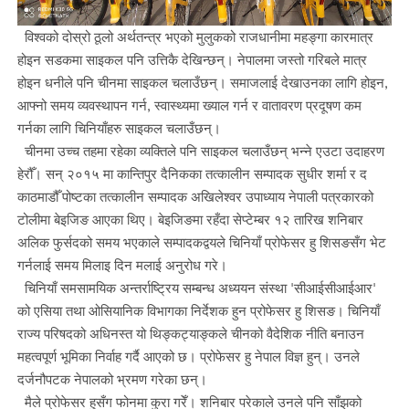
विश्वको दोस्रो ठूलो अर्थतन्त्र भएको मुलुकको राजधानीमा महङ्गा कारमात्र
होइन सडकमा साइकल पनि उत्तिकै देखिन्छन्। नेपालमा जस्तो गरिबले मात्र
होइन धनीले पनि चीनमा साइकल चलाउँछन्। समाजलाई देखाउनका लागि होइन,
आफ्नो समय व्यवस्थापन गर्न, स्वास्थ्यमा ख्याल गर्न र वातावरण प्रदूषण कम
गर्नका लागि चिनियाँहरु साइकल चलाउँछन्।
चीनमा उच्च तहमा रहेका व्यक्तिले पनि साइकल चलाउँछन् भन्ने एउटा उदाहरण
हेरौँ। सन् २०१५ मा कान्तिपुर दैनिकका तत्कालीन सम्पादक सुधीर शर्मा र द
काठमाडौँ पोष्टका तत्कालीन सम्पादक अखिलेश्वर उपाध्याय नेपाली पत्रकारको
टोलीमा बेइजिङ आएका थिए। बेइजिङमा रहँदा सेप्टेम्बर १२ तारिख शनिबार
अलिक फुर्सदको समय भएकाले सम्पादकद्वयले चिनियाँ प्रोफेसर हु शिसङसँग भेट
गर्नलाई समय मिलाइ दिन मलाई अनुरोध गरे।
चिनियाँ समसामयिक अन्तर्राष्ट्रिय सम्बन्ध अध्ययन संस्था 'सीआईसीआईआर'
को एसिया तथा ओसियानिक विभागका निर्देशक हुन प्रोफेसर हु शिसङ। चिनियाँ
राज्य परिषदको अधिनस्त यो थिङ्कट्याङ्कले चीनको वैदेशिक नीति बनाउन
महत्वपूर्ण भूमिका निर्वाह गर्दै आएको छ। प्रोफेसर हु नेपाल विज्ञ हुन्। उनले
दर्जनौपटक नेपालको भ्रमण गरेका छन्।
मैले प्रोफेसर हुसँग फोनमा कुरा गरेँ। शनिबार परेकाले उनले पनि साँझको