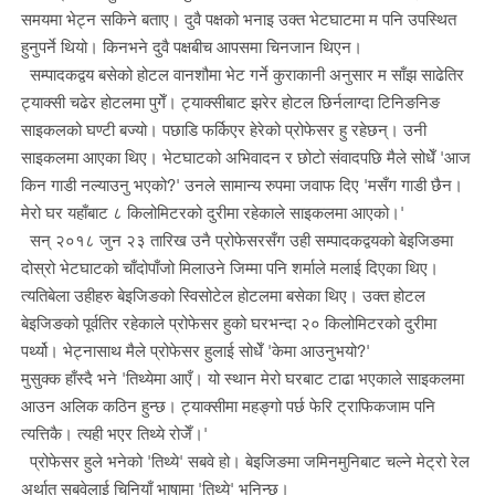
समयमा भेट्न सकिने बताए। दुवै पक्षको भनाइ उक्त भेटघाटमा म पनि उपस्थित
हुनुपर्ने थियो। किनभने दुवै पक्षबीच आपसमा चिनजान थिएन।
सम्पादकद्वय बसेको होटल वानशौमा भेट गर्ने कुराकानी अनुसार म साँझ साढेतिर
ट्याक्सी चढेर होटलमा पुगेँ। ट्याक्सीबाट झरेर होटल छिर्नलाग्दा टिनिङनिङ
साइकलको घण्टी बज्यो। पछाडि फर्किएर हेरेको प्रोफेसर हु रहेछन्। उनी
साइकलमा आएका थिए। भेटघाटको अभिवादन र छोटो संवादपछि मैले सोधेँ 'आज
किन गाडी नल्याउनु भएको?' उनले सामान्य रुपमा जवाफ दिए 'मसँग गाडी छैन।
मेरो घर यहाँबाट ८ किलोमिटरको दुरीमा रहेकाले साइकलमा आएको।'
सन् २०१८ जुन २३ तारिख उनै प्रोफेसरसँग उही सम्पादकद्वयको बेइजिङमा
दोस्रो भेटघाटको चाँदोपाँजो मिलाउने जिम्मा पनि शर्माले मलाई दिएका थिए।
त्यतिबेला उहीहरु बेइजिङको स्विसोटेल होटलमा बसेका थिए। उक्त होटल
बेइजिङको पूर्वतिर रहेकाले प्रोफेसर हुको घरभन्दा २० किलोमिटरको दुरीमा
पर्थ्यो। भेट्नासाथ मैले प्रोफेसर हुलाई सोधेँ 'केमा आउनुभयो?'
मुसुक्क हाँस्दै भने 'तिथ्येमा आएँ। यो स्थान मेरो घरबाट टाढा भएकाले साइकलमा
आउन अलिक कठिन हुन्छ। ट्याक्सीमा महङ्गो पर्छ फेरि ट्राफिकजाम पनि
त्यत्तिकै। त्यही भएर तिथ्ये रोजेँ।'
प्रोफेसर हुले भनेको 'तिथ्ये' सबवे हो। बेइजिङमा जमिनमुनिबाट चल्ने मेट्रो रेल
अर्थात् सबवेलाई चिनियाँ भाषामा 'तिथ्ये' भनिन्छ।