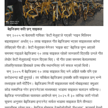
बेइजिङमा कति छन् साइकल
सन् २००५ मा बेलायती गायिका 'केटी मेलुवा'ले गाएकी ‘नाइन मिलियन
बाइसाइकल’ अर्थात् ९० लाख साइकल गीत बेइजिङमा भएका साइकलका बारेमा
लेखिएको गीत हो। केटी मेलुवाका मेनेजर 'माइक बाट' बेइजिङ घुम्न आएको
समयमा गाइडले बेइजिङमा ९० लाख साइकल रहेको जानकारी दिएपछि उनले गीत
लेखेर केटी मेलुवालाई गाउन दिएका थिए। यो गीत उक्त समयमा बेलालयतमा
लोकप्रियताका हिसाबले उच्च पाँच स्थानभित्र पर्न सफल भएको थियो।
सन् २००५ मै बेइजिङमा ९० लाख साइकल थिए भने अहिले पक्कै पनि एक
करोडभन्दा बढी हुनुपर्छ। तर यतिबेला बेइजिङमा ठ्याक्कै कति साइकल छन् भन्ने
तथ्याङ्क कतै भेटिँदैन। बेइजिङमा निजी साइकलका साथै मोबाइलबाट क्युआर
कोड स्क्यानिङ गरेर इन्टरनेटका माध्यमबाट भाडामा साइकल चलाउन सकिन्छ।
बेइजिङ नगरपालिका यातायात आयोगले सन् २०२५ मे ३० तारिख जारी गरेको
सूचना अनुसार बेइजिङमा इन्टरनेट मार्फत भाडामा साइकल दिने तीनवटा
कम्पनीहरू रहेका छन्। बेइजिङ मोबाइक टेक्नोलोजीको ‘मैथुआन’, शाङहाई हेल्लो