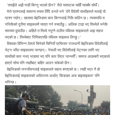
'तपाईंले अझै गाडी किन्नु भएको छैन?' मैले यसपटक चाहिँ प्वाक्कै सोधेँ।
मेरो प्रश्नलाई सामान्य रुपमा लिँदै उनले भने 'धेरै विदेशी साथीहरुले मलाई यो
प्रश्न गर्छन्। खासमा बेइजिङमा कार किन्नलाई निकै कठिन छ। त्यसमाथि म
नजिकैको दुरीमा साइकलमै यात्रा गर्न रुचाउँछु। अलिक टाढा भए तिथ्येले भनेकै
समयमा पुर्‍याउँछ। अहिले त तिथ्ये नपुग्ने ठाउँमा पब्लिक साइकलले अझ सहज
भएको छ। तिथ्येबाट निस्किएपछि पब्लिक साइकल लिन्छु।'
विश्वका विभिन्न देशले चिनेको चिनियाँ प्रोफेसर राजधानी बेइजिङमा विदेशीलाई
भेट्न जाँदा साइकलमा जान्छन्। नेपाली भए विदेशीलाई भेट्नका लागि भए
साथीको कार नभए भाडामा भए पनि कार लिएर जान्थ्यौँ। समाज आडम्बरी भएकाले
हाम्रो सोच पनि त्यहाँबाट बाहिर आउन सकेको छैन।
बेइजिङको जनजीवनलाई साइकलले सहज बनाएको छ। त्यही भएर नै हो
बेइजिङलाई साइकलको अधिराज्य अर्थात् 'किङडम अफ बाइसाइकल' पनि
भनिन्छ।