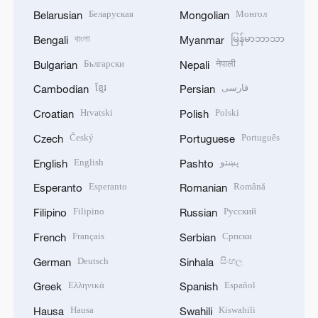
Беларуская
Монгол
Belarusian
Mongolian
বাংলা
မြန်မာဘာသာ
Bengali
Myanmar
Български
नेपाली
Bulgarian
Nepali
ខ្មែរ
فارسی
Cambodian
Persian
Hrvatski
Polski
Croatian
Polish
Český
Português
Czech
Portuguese
English
پښتو
English
Pashto
Esperanto
Română
Esperanto
Romanian
Filipino
Русский
Filipino
Russian
Français
Српски
French
Serbian
Deutsch
සිංහල
German
Sinhala
Ελληνικά
Español
Greek
Spanish
Hausa
Kiswahili
Hausa
Swahili