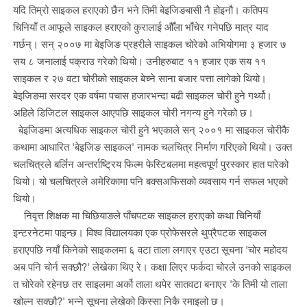
यदि तिम्रो साइकल हराएको छैन भने तिमी बेइजिङबासी नै होइनौ। कतिपय
चिनियाँ त आफूले साइकल हराएको कुरालाई औँला भाँचेर गनेपछि मात्र याद
गर्छन्। सन् २००७ मा बेइजिङ प्रहरीले साइकल चोरेको अभियोगमा ३ हजार ७
सय ८ जनालाई पक्राउ गरेको थियो। उनीहरुबाट ११ हजार एक सय ११
साइकल र २७ वटा चोरीको साइकल बेच्ने साना बजार पत्ता लागेको थियो।
बेइजिङमा सरदर एक वर्षमा पचास हजारभन्दा बढी साइकल चोरी हुने गर्थ्यो।
अहिले डिजिटल साइकल आएपछि साइकल चोरी नगन्य हुने गरेको छ।
बेइजिङमा अत्यधिक साइकल चोरी हुने भएकाले सन् २००१ मा साइकल चोरीकै
कथामा आधारित 'बेइजिङ साइकल' नामक चलचित्र निर्माण गरिएको थियो। उक्त
चलचित्रले बर्लिन अन्तर्राष्ट्रिय फिल्म फेस्टिबलमा महत्वपूर्ण पुरस्कार हात पारेको
थियो। यो चलचित्रले अमेरिकामा पनि बक्सअफिसको व्यवसाय गर्न सफल भएको
थियो।
निवृत्त शिक्षक मा चिछियाङले पाँचपटक साइकल हराएको कथा चिनियाँ
इन्टरनेटमा पाइन्छ। विश्व विद्यालयका एक प्रोफेसरले थुप्रैपटक साइकल
हराएपछि नयाँ किनेको साइकलमा ६ वटा ताला लगाएर एउटा सूचना 'चोर महोदय
अब पनि चोर्न सक्छौ?' लेखेका थिए रे। कक्षा लिएर फर्कदा चोरले उनको साइकल
त चोरेको रहेनछ तर साइलमा अर्को ताला थपेर सातवटा बनाएर 'के तिमी यो ताला
खोल्न सक्छौ?' भन्ने सूचना लेखेको किस्सा निकै रमाइलो छ।