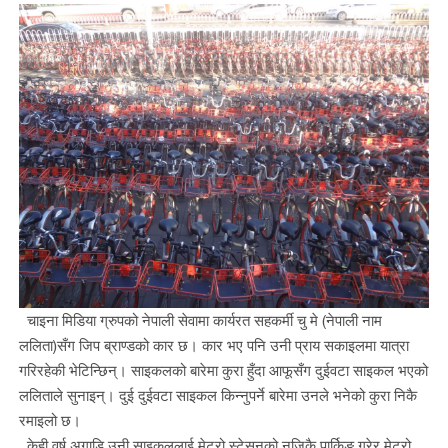
चाइना मिडिया ग्रुपको नेपाली सेवामा कार्यरत सहकर्मी चु मे (नेपाली नाम
ललिता)सँग जिप ब्राण्डको कार छ। कार भए पनि उनी प्राय सकाइलमा यात्रा
गरिरहेकी भेटिन्छिन्। साइकलको बारेमा कुरा हुँदा आफूसँग दुईवटा साइकल भएको
ललिताले सुनाइन्। दुई दुईवटा साइकल किन्नुपर्ने बारेमा उनले भनेको कुरा निकै
रमाइलो छ।
केही वर्ष अगाडि उनी साइकललाई मेट्रो स्टेसनको नजिकै पार्किङ गरेर मेट्रो