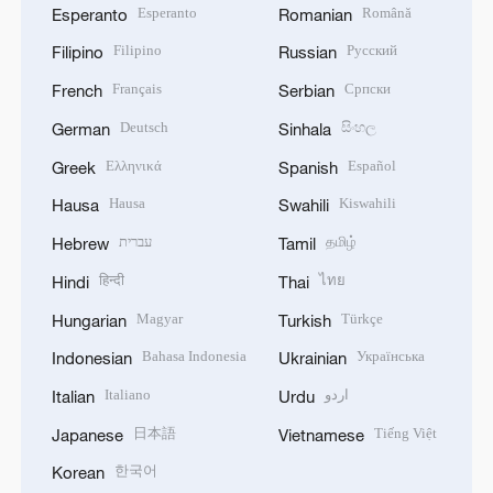
Esperanto
Română
Esperanto
Romanian
Filipino
Русский
Filipino
Russian
Français
Српски
French
Serbian
Deutsch
සිංහල
German
Sinhala
Ελληνικά
Español
Greek
Spanish
Hausa
Kiswahili
Hausa
Swahili
עברית
தமிழ்
Hebrew
Tamil
हिन्दी
ไทย
Hindi
Thai
Magyar
Türkçe
Hungarian
Turkish
Bahasa Indonesia
Українська
Indonesian
Ukrainian
Italiano
اردو
Italian
Urdu
日本語
Tiếng Việt
Japanese
Vietnamese
한국어
Korean