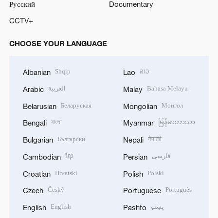
Русский
Documentary
CCTV+
CHOOSE YOUR LANGUAGE
Shqip
ລາວ
Albanian
Lao
العربية
Bahasa Melayu
Arabic
Malay
Беларуская
Монгол
Belarusian
Mongolian
বাংলা
မြန်မာဘာသာ
Bengali
Myanmar
Български
नेपाली
Bulgarian
Nepali
ខ្មែរ
فارسی
Cambodian
Persian
Hrvatski
Polski
Croatian
Polish
Český
Português
Czech
Portuguese
English
پښتو
English
Pashto